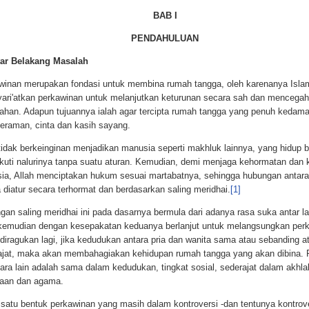
BAB I
PENDAHULUAN
tar Belakang Masalah
winan merupakan fondasi untuk membina rumah tangga, oleh karenanya Isla
ari'atkan perkawinan untuk melanjutkan keturunan secara sah dan mencegah
nahan. Adapun tujuannya ialah agar tercipta rumah tangga yang penuh kedama
teraman, cinta dan kasih sayang.
 tidak berkeinginan menjadikan manusia seperti makhluk lainnya, yang hidup 
kuti nalurinya tanpa suatu aturan. Kemudian, demi menjaga kehormatan dan 
ia, Allah menciptakan hukum sesuai martabatnya, sehingga hubungan antara
 diatur secara terhormat dan berdasarkan saling meridhai.
[1]
an saling meridhai ini pada dasarnya bermula dari adanya rasa suka antar lai
kemudian dengan kesepakatan keduanya berlanjut untuk melangsungkan per
diragukan lagi, jika kedudukan antara pria dan wanita sama atau sebanding a
ajat, maka akan membahagiakan kehidupan rumah tangga yang akan dibina.
tara lain adalah sama dalam kedudukan, tingkat sosial, sederajat dalam akhla
aan dan agama.
satu bentuk perkawinan yang masih dalam kontroversi -dan tentunya kontrove