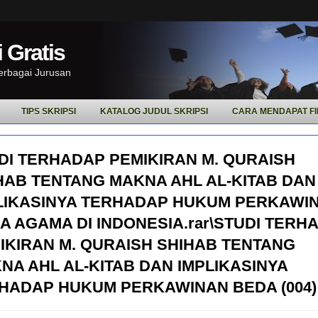
 Gratis
Berbagai Jurusan
TIPS SKRIPSI
KATALOG JUDUL SKRIPSI
CARA MENDAPAT FI
DI TERHADAP PEMIKIRAN M. QURAISH
HAB TENTANG MAKNA AHL AL-KITAB DAN
LIKASINYA TERHADAP HUKUM PERKAWI
A AGAMA DI INDONESIA.rar\STUDI TERH
IKIRAN M. QURAISH SHIHAB TENTANG
NA AHL AL-KITAB DAN IMPLIKASINYA
HADAP HUKUM PERKAWINAN BEDA (004)