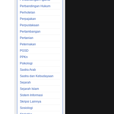
mbahasan
Perbandingan Hukum
edua,
Perhotelan
Perpajakan
apa saja
Perpustakaan
Kita>b
Pertambangan
ngsa-
ahwa Nabi
Pertanian
da bangsa-
Peternakan
ada ayat
PGSD
 Sya>fi'i>,
PPKn
apun yang
a termasuk
Psikologi
anut agama
Sastra Arab
Sastra dan Kebudayaan
n termasuk
Sejarah
cil Ulama-
diduga
Sejarah Islam
ti halnya
Sistem Informasi
.
an Hindu
Skripsi Lainnya
da siapakah
Sosiologi