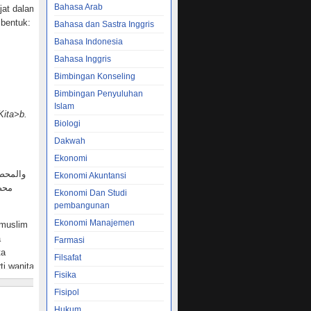
Bahasa Arab
jat dalam
 bentuk:
Bahasa dan Sastra Inggris
Bahasa Indonesia
Bahasa Inggris
Bimbingan Konseling
Bimbingan Penyuluhan
Islam
Kita>b.
Biologi
Dakwah
Ekonomi
Ekonomi Akuntansi
محص
Ekonomi Dan Studi
pembangunan
Ekonomi Manajemen
 muslim
a
Farmasi
ta
Filsafat
ti wanita-
Fisika
Fisipol
kan:
Hukum