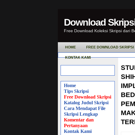
Download Skripsi
Free Download Koleksi Skripsi dari 
HOME
FREE DOWNLOAD SKRIPSI
KONTAK KAMI
STU
SHI
IMP
Home
Tips Skripsi
BED
Free Download Skripsi
Katalog Judul Skripsi
PEM
Cara Mendapat File
MAK
Skripsi Lengkap
Komentar dan
TER
Pertanyaan
Kontak Kami