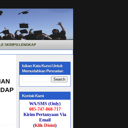
LE SKRIPSI LENGKAP
Isikan Kata Kunci Untuk
Memudahkan Pencarian
NAN
ADAP
Kontak Kami
WA/SMS (Only)
085-747-868-717
Kirim Pertanyaan Via
Email
(
Klik Disini
)