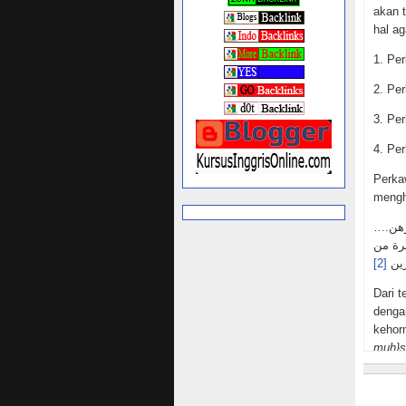
akan 
hal a
1. Pe
2. Pe
3. Pe
4. Pe
Perka
mengh
….والمحصنات من المؤمنات والمحصنات من الذين اوتوا الكتاب من قبلكم, إذا ءاتيتموهن أجورهن
رة من
[2]
رين
Dari 
denga
kehor
muh}s
wanit
Sedan