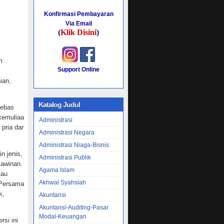
Konfirmasi Pembayaran
Via Email
(
Klik Disini
)
m
Support Online
ian,
Katalog Judul
bebas
kemuliaan
Administrasi
 pria dan
Administrasi Negara
Administrasi Niaga-Bisnis
n jenis,
Administrasi Publik
kawinan.
Agama Islam
tau
Akhwal Syahsiah
 Persamaan
k,
Akuntansi
Akuntansi-Auditing-Pasar
Modal-Keuangan
rsi ini