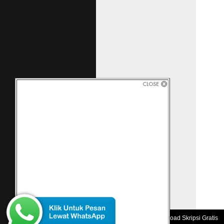
Penda
besar
kenya
Indon
dalam 
memba
hukum
Indone
siapa
kitab 
Kesera
Qur'an
yang 
dalil 
Kita>
penda
orang 
kenam
Menur
kapan
makn
Copyright 2010 -
Download Skripsi Gratis