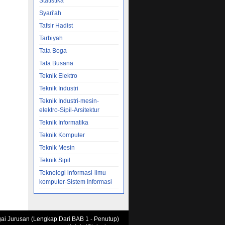
Statistika
a Ulama
Syari'ah
engan
Tafsir Hadist
rang Ulama
keilmuannya
Tarbiyah
n sangat
Tata Boga
serta
Tata Busana
r kenamaan
Teknik Elektro
menafsirkan
nyelesaikan
Teknik Industri
an dan
Teknik Industri-mesin-
oleh al-
elektro-Sipil-Arsitektur
getahuan
Teknik Informatika
kan dalil-
Teknik Komputer
Ahl al-
Teknik Mesin
nai
 adalah
Teknik Sipil
 tafsir
Teknologi informasi-ilmu
komputer-Sistem Informasi
asrani,
h tentang
dibolehkan
agai Jurusan (Lengkap Dari BAB 1 - Penutup)