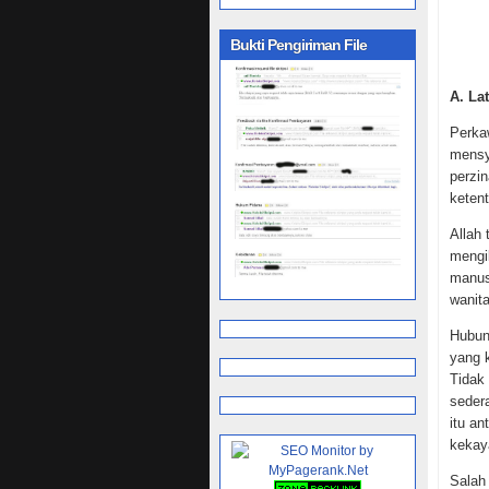
Bukti Pengiriman File
A. La
Perka
mensy
perzi
keten
Allah
mengi
manus
wanita
Hubung
yang 
Tidak 
seder
itu an
kekay
Salah 