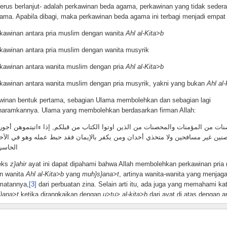
terus berlanjut- adalah perkawinan beda agama, perkawinan yang tidak sedera
gama. Apabila dibagi, maka perkawinan beda agama ini terbagi menjadi empat
rkawinan antara pria muslim dengan wanita
Ahl al-Kita>b
rkawinan antara pria muslim dengan wanita musyrik
rkawinan antara wanita muslim dengan pria
Ahl al-Kita>b
rkawinan antara wanita muslim dengan pria musyrik, yakni yang bukan
Ahl al-
winan bentuk pertama, sebagian Ulama membolehkan dan sebagian lagi
aramkannya. Ulama yang membolehkan berdasarkan firman Allah:
نين غير مسافحين ولا متخذي أخدان ومن يكفر بالإيمان فقد حبط عمله وهو في الآخ
الخاس
teks
z}ahir
ayat ini dapat dipahami bahwa Allah membolehkan perkawinan pria
n wanita
Ahl al-Kita>b
yang
muh}s}ana>t
, artinya wanita-wanita yang menjag
matannya,
[3]
dari perbuatan zina. Selain arti itu, ada juga yang memahami ka
}ana>t
ketika dirangkaikan dengan
u>tu> al-kita>b
dari ayat di atas dengan ar
a merdeka atau wanita-wanita yang sudah kawin.
[4]
gkan yang mengharamkannya juga merujuk pada firman Allah yang menyata