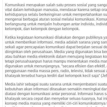
Komunikasi merupakan salah satu proses sosial yang sang
vital dalam kehidupan manusia, mendasar karena setiap or
kehidupanya selalu berkeinginan untuk mempertahankan su
mengenai berbagai aturan sosial melalui komunikasi. Komu
berlangsung untuk menjalin hubungan antar individu, indiv
kelompok, dan kelompok dengan kelompok.
Ketika kegiataan komunikasi dilakukan dengan publiknya y
untuk memberikan informasi, media adalah sarana yang san
sekali agar pencapaian komunikasi dapat berjalan sesuai 
diinginkan oleh perusahaan. Media yang digunakan bisa be
atau bahkan media elektronik dalam menujang kegiataan k
tetapi perusahaanpun harus mampu menentukan media man
digunakan untuk menunjangnya. “secara efisien dan efektif
penggunaan media massa pers, radio, televisi, tidak sesuai a
khalayak tersebut hanya terdiri dari kelompok kecil saja“ (Je
Media lahir sebagai suatu sarana untuk menjembatani suatu
kebutuhan akan informasi dirasakan semakin meningkat dan 
diatasi dengan komunikasi antar personal. Informasi harus
khalayak secara cepat dan menyebar seluas-luasnya, hal in
konsep media massa yang memiliki ciri-ciri komunikatornya