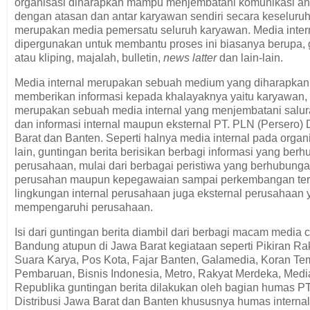
organisasi diharapkan mampu menjembatani komunikasi an
dengan atasan dan antar karyawan sendiri secara keselur
merupakan media pemersatu seluruh karyawan. Media intern
dipergunakan untuk membantu proses ini biasanya berupa, g
atau kliping, majalah, bulletin,
news latter
dan lain-lain.
Media internal merupakan sebuah medium yang diharapka
memberikan informasi kepada khalayaknya yaitu karyawan, 
merupakan sebuah media internal yang menjembatani salu
dan informasi internal maupun eksternal PT. PLN (Persero) 
Barat dan Banten. Seperti halnya media internal pada organ
lain, guntingan berita berisikan berbagi informasi yang be
perusahaan, mulai dari berbagai peristiwa yang berhubung
perusahan maupun kepegawaian sampai perkembangan ter
lingkungan internal perusahaan juga eksternal perusahaan 
mempengaruhi perusahaan.
Isi dari guntingan berita diambil dari berbagi macam media 
Bandung atupun di Jawa Barat kegiataan seperti Pikiran Ra
Suara Karya, Pos Kota, Fajar Banten, Galamedia, Koran Te
Pembaruan, Bisnis Indonesia, Metro, Rakyat Merdeka, Medi
Republika guntingan berita dilakukan oleh bagian humas PT
Distribusi Jawa Barat dan Banten khususnya humas internal,