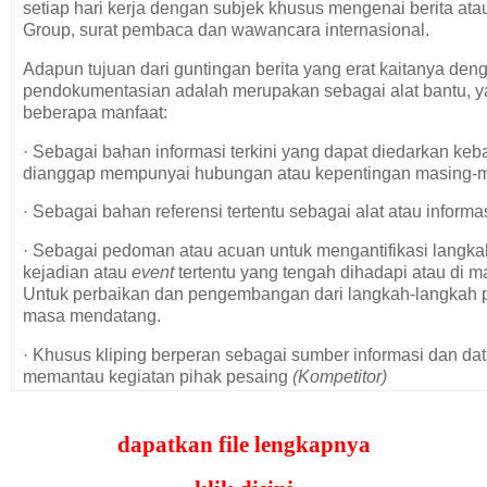
setiap hari kerja dengan subjek khusus mengenai berita atau
Group, surat pembaca dan wawancara internasional.
Adapun tujuan dari guntingan berita yang erat kaitanya den
pendokumentasian adalah merupakan sebagai alat bantu, y
beberapa manfaat:
· Sebagai bahan informasi terkini yang dapat diedarkan keb
dianggap mempunyai hubungan atau kepentingan masing-
· Sebagai bahan referensi tertentu sebagai alat atau inform
· Sebagai pedoman atau acuan untuk mengantifikasi langka
kejadian atau
event
tertentu yang tengah dihadapi atau di 
Untuk perbaikan dan pengembangan dari langkah-langkah 
masa mendatang.
· Khusus kliping berperan sebagai sumber informasi dan dat
memantau kegiatan pihak pesaing
(Kompetitor)
· Dapat juga kliping sebagai tolok ukur tentang sejauh mana
perstasi dan reputasi yang dicapai, mengenai persepsi, kel
dapatkan file lengkapnya
perolehan citra di mata masyarakatnya.