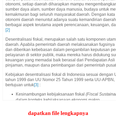
otonomi, setiap daerah diharapkan mampu mengembangkan 
sumber daya alam, sumber daya manusia, budaya untuk me
kemakmuran bagi seluruh masyarakat daerah. Dengan kata 
otonomi daerah menuntut adanya suatu kemandirian daerah
berbagai aspek terutama aspek perencanaan, keuangan, da
[2]
Desentralisasi fiskal, merupakan salah satu komponen utam
daerah. Apabila pemerintah daerah melaksanakan fugsinya s
dan diberikan kebebasan dalam pengambilan keputusan p
pelayanan di sektor publik, maka mereka harus didukung 
keuangan yang memadai baik berasal dari Pendapatan Asli
pinjaman, maupun dana perimbangan dari pemerintah pusat
Kebijakan desentralisasi fiskal di Indonesia sesuai denga
tahun 1999 dan UU Nomor 25 Tahun 1999 serta UU-APBN,
bertujuan untuk
[3]
:
Kesinambungan kebijaksanaan fiskal
(Fiscal Sustainab
dalam konteks kebijaksanaan ekonomi makro.
Mengoreksi
vertical imbalance,
yaitu untuk memperkec
ketimpangan yang terjadi antara keuangan pemerintah
dapatkan file lengkapnya