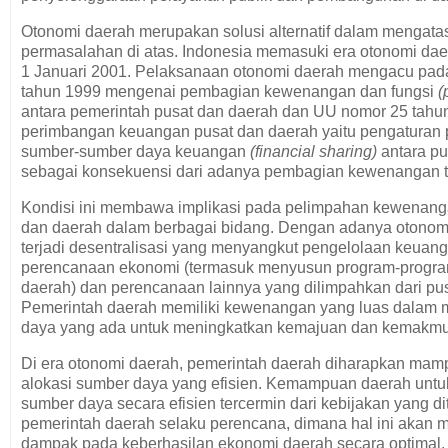
Otonomi daerah merupakan solusi alternatif dalam mengata
permasalahan di atas. Indonesia memasuki era otonomi dae
1 Januari 2001. Pelaksanaan otonomi daerah mengacu pa
tahun 1999 mengenai pembagian kewenangan dan fungsi
(
antara pemerintah pusat dan daerah dan UU nomor 25 tah
perimbangan keuangan pusat dan daerah yaitu pengaturan
sumber-sumber daya keuangan
(financial sharing)
antara pu
sebagai konsekuensi dari adanya pembagian kewenangan t
Kondisi ini membawa implikasi pada pelimpahan kewenang
dan daerah dalam berbagai bidang. Dengan adanya otonom
terjadi desentralisasi yang menyangkut pengelolaan keuan
perencanaan ekonomi (termasuk menyusun program-prog
daerah) dan perencanaan lainnya yang dilimpahkan dari pus
Pemerintah daerah memiliki kewenangan yang luas dalam 
daya yang ada untuk meningkatkan kemajuan dan kemakmu
Di era otonomi daerah, pemerintah daerah diharapkan ma
alokasi sumber daya yang efisien. Kemampuan daerah untu
sumber daya secara efisien tercermin dari kebijakan yang d
pemerintah daerah selaku perencana, dimana hal ini aka
dampak pada keberhasilan ekonomi daerah secara optimal