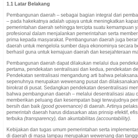
1.1 Latar Belakang
Pembangunan daerah – sebagai bagian integral dari pemb
– pada hakekatnya adalah upaya untuk meningkatkan kapas
pemerintahan daerah sehingga tercipta suatu kemampuan 
profesional dalam menjalankan pemerintahan serta member
prima kepada masyarakat. Pembangunan daerah juga bera
daerah untuk mengelola sumber daya ekonominya secara b
berhasil guna untuk kemajuan daerah dan kesejahteraan ma
Pembangunan daerah dapat dilakukan melalui dua pendeka
pertama, pendekatan sentralisasi dan kedua, pendekatan des
Pendekatan sentralisasi mengandung arti bahwa pelaksa
sepenuhnya merupakan wewenang pusat dan dilaksanakan 
birokrat di pusat. Sedangkan pendekatan desentralisasi me
bahwa pembangunan daerah – melalui desentralisasi atau 
memberikan peluang dan kesempatan bagi terwujudnya pe
bersih dan baik
(good governance)
di daerah. Artinya pelak
pemerintah daerah harus didasarkan atas prinsip efektif, efisie
terbuka
(transparency),
dan akuntabilitas
(accountability).
Kebijakan dan tugas umum pemerintahan serta implement
di daerah di masa lampau merupakan wewenang dan tang