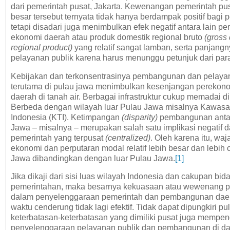
dari pemerintah pusat, Jakarta. Kewenangan pemerintah pu
besar tersebut ternyata tidak hanya berdampak positif bag
tetapi disadari juga menimbulkan efek negatif antara lain p
ekonomi daerah atau produk domestik regional bruto
(gross
regional product)
yang relatif sangat lamban, serta panjangn
pelayanan publik karena harus menunggu petunjuk dari para
Kebijakan dan terkonsentrasinya pembangunan dan pelaya
terutama di pulau jawa menimbulkan kesenjangan perekono
daerah di tanah air. Berbagai infrastruktur cukup memadai d
Berbeda dengan wilayah luar Pulau Jawa misalnya Kawasa
Indonesia (KTI). Ketimpangan
(disparity)
pembangunan antar
Jawa – misalnya – merupakan salah satu implikasi negatif d
pemerintah yang terpusat
(centralized)
. Oleh karena itu, waj
ekonomi dan perputaran modal relatif lebih besar dan lebih 
Jawa dibandingkan dengan luar Pulau Jawa.
[1]
Jika dikaji dari sisi luas wilayah Indonesia dan cakupan bid
pemerintahan, maka besarnya kekuasaan atau wewenang p
dalam penyelenggaraan pemerintah dan pembangunan daer
waktu cenderung tidak lagi efektif. Tidak dapat dipungkiri p
keterbatasan-keterbatasan yang dimiliki pusat juga mempeng
penyelenggaraan pelayanan publik dan pembangunan di da