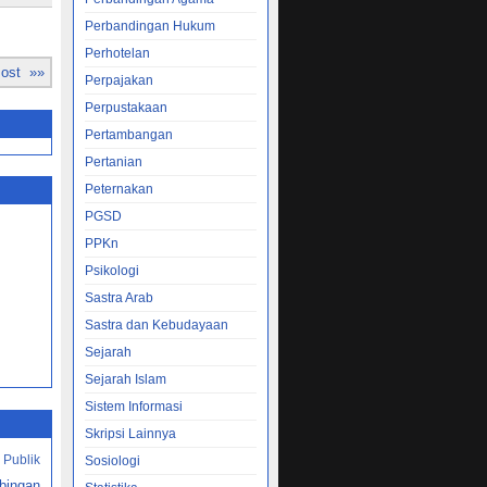
Perbandingan Hukum
Perhotelan
Post »»
Perpajakan
Perpustakaan
Pertambangan
Pertanian
Peternakan
PGSD
PPKn
Psikologi
Sastra Arab
Sastra dan Kebudayaan
Sejarah
Sejarah Islam
Sistem Informasi
Skripsi Lainnya
 Publik
Sosiologi
bingan