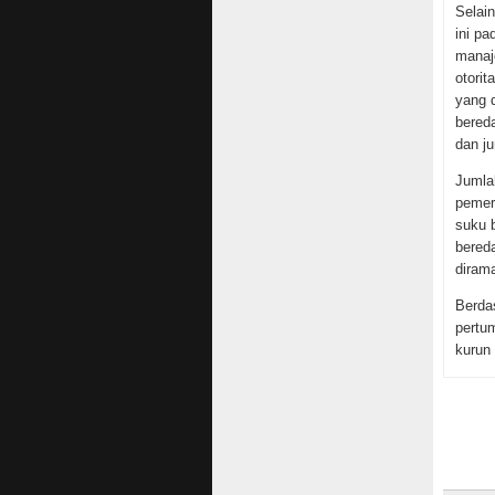
Selain
ini p
manaj
otorit
yang 
bered
dan j
Jumlah
pemeri
suku 
bered
diram
Berda
pertu
kurun 
Tabel
Selam
Tahu