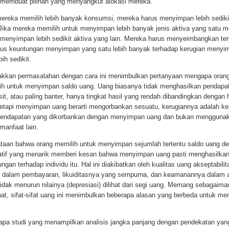
 membuat pilihan yang menyangkut alokasi mereka.
mereka memilih lebih banyak konsumsi, mereka harus menyimpan lebih sediki
. Jika mereka memilih untuk menyimpan lebih banyak jenis aktiva yang satu 
 menyimpan lebih sedikit aktiva yang lain. Mereka harus menyeimbangkan te
us keuntungan menyimpan yang satu lebih banyak terhadap kerugian menyi
bih sedikit.
akkan permasalahan dengan cara ini menimbulkan pertanyaan mengapa orang
ih untuk menyimpan saldo uang. Uang biasanya tidak menghasilkan pendapa
sit, atau paling banter, hanya tingkat hasil yang rendah dibandingkan dengan h
 Tetapi menyimpan uang berarti mengorbankan sesuatu, kerugiannya adalah k
pendapatan yang dikorbankan dengan menyimpan uang dan bukan menggunak
manfaat lain.
taan bahwa orang memilih untuk menyimpan sejumlah tertentu saldo uang d
natif yang menarik memberi kesan bahwa menyimpan uang pasti menghasilk
ngan terhadap individu itu. Hal ini diakibatkan oleh kualitas uang akseptabili
dalam pembayaran, likuiditasnya yang sempurna, dan keamanannya dalam a
idak menurun nilainya (depresiasi) dilihat dari segi uang. Memang sebagaim
ihat, sifat-sifat uang ini menimbulkan beberapa alasan yang berbeda untuk m
apa studi yang menampilkan analisis jangka panjang dengan pendekatan yang 