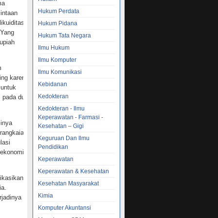
ma
Hukum Perdata
intaan
ikuiditas
Hukum Pidana
 Yang
Hukum Tata Negara
upiah
Ilmu Hukum
Ilmu Komputer
m
Ilmu Komunikasi
ing karena
Kebidanan
 untuk
Kedokteran
, pada dua
Kedokteran - Ilmu
Keperawatan - Farmasi -
sinya
Kesehatan – Gigi
erangkaian
Keguruan Dan Ilmu
lasi
Pendidikan
r ekonomi
Keperawatan
Keperawatan & Kesehatan
ikasikan
Kesehatan Masyarakat
ia.
Kimia
rjadinya
Komputer Akuntansi