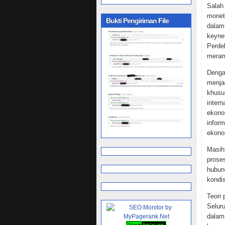
Salah
monete
Bukti Pengiriman File
dalam
keyne
Perde
meram
Denga
menja
khusu
inter
ekono
infor
ekono
Masih
prose
hubun
kondi
Teori
Selur
dalam