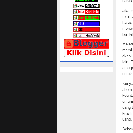
harus
Jika 
total
harus
mener
lain le
Melet
memil
ekspli
lain.
atau 
untuk 
Kenya
alter
keuntu
umum 
uang t
kita l
uang.
Beber