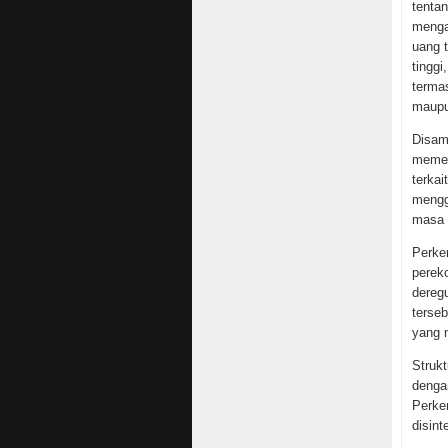
tenta
menga
uang t
tingg
terma
maupu
Disam
memeg
terkai
mengg
masa y
Perke
perek
deregu
terseb
yang 
Struk
denga
Perke
disint