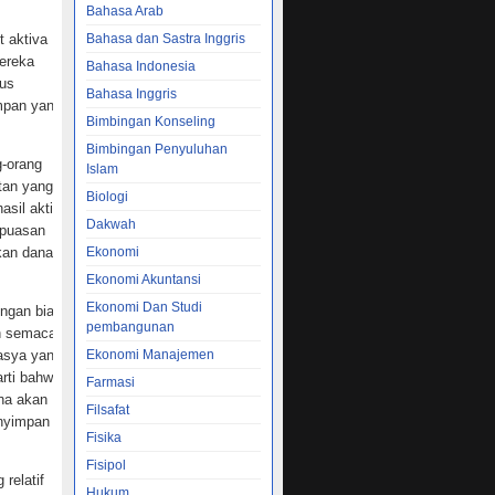
Bahasa Arab
t aktiva
Bahasa dan Sastra Inggris
mereka
Bahasa Indonesia
rus
Bahasa Inggris
mpan yang
Bimbingan Konseling
Bimbingan Penyuluhan
-orang
Islam
tan yang
Biologi
asil aktiva
Dakwah
epuasan
an dana ini
Ekonomi
Ekonomi Akuntansi
Ekonomi Dan Studi
engan biaya
pembangunan
an semacam
tasya yang
Ekonomi Manajemen
rti bahwa
Farmasi
ana akan
Filsafat
enyimpan
Fisika
Fisipol
relatif
Hukum