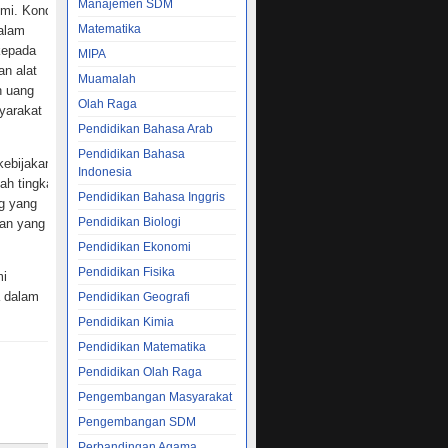
Manajemen SDM
omi. Kondisi
Matematika
dalam
kepada
MIPA
an alat
Muamalah
h uang
Olah Raga
yarakat
Pendidikan Bahasa Arab
Pendidikan Bahasa
kebijakan
Indonesia
ah tingkat
Pendidikan Bahasa Inggris
g yang
Pendidikan Biologi
gan yang
Pendidikan Ekonomi
Pendidikan Fisika
mi
a dalam
Pendidikan Geografi
Pendidikan Kimia
Pendidikan Matematika
Pendidikan Olah Raga
Pengembangan Masyarakat
Pengembangan SDM
Perbandingan Agama