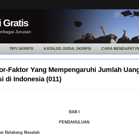
 Gratis
Berbagai Jurusan
TIPS SKRIPSI
KATALOG JUDUL SKRIPSI
CARA MENDAPAT FI
or-Faktor Yang Mempengaruhi Jumlah Uan
i di Indonesia (011)
BAB I
PENDAHULUAN
tar Belakang Masalah