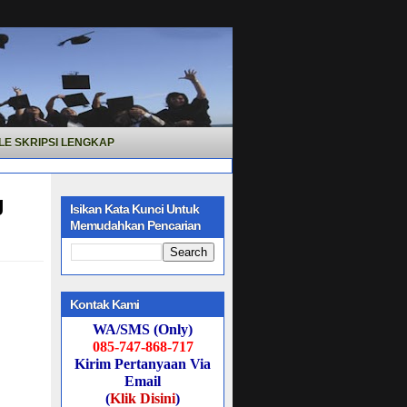
LE SKRIPSI LENGKAP
g
Isikan Kata Kunci Untuk
Memudahkan Pencarian
Kontak Kami
WA/SMS (Only)
085-747-868-717
Kirim Pertanyaan Via
Email
(
Klik Disini
)