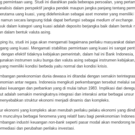
ng permintaan uang. Studi ini diarahkan pada beberapa persoalan, yang perta
nalisis dalam perspektif jangka pendek maupun jangka panjang tentang perm
erutama uang kuasi, yang didefenisikan sebagai aset moneter yang memiliki l
i, namun secara langsung tidak dapat berfungsi sebagai
medium of exchange
.
suk dalam kategori uang kuasi adalah deposito berjangka baik dalam bentuk r
n dalam bentuk valuta asing.
ping itu, studi ini juga akan mengamati bagaimana perilaku masyarakat dala
ang uang kuasi. Mengamati stabilitas permintaan uang kuasi ini sangat pent
t dengan efektif tidaknya kebijakan pemerintah, dalam hal ini Bank Indonesia,
unakan instrumen suku bunga dan valuta asing sebagai instrumen kebijakan
ang memiliki kondisi berbeda yaitu normal dan kondisi krisis.
mbangan perekonomian dunia dewasa ini ditandai dengan semakin terintegra
onomian antar negara. Indonesia mengikuti perkembangan tersebut melalui s
lasi keuangan dan perbankan yang di mulai tahun 1983. Implikasi dari deregu
ut adalah semakin meningkatnya integrasi dan interaksi antar berbagai unsu
menyebabkan struktur ekonomi menjadi dinamis dan kompleks.
tur ekonomi yang kompleks akan merubah perilaku pelaku ekonomi yang diind
n munculnya berbagai fenomena yang relatif baru bagi perekonomian Indones
mbangan industri keuangan
non-bank
seperti pasar modal akan mendorong te
ermediasi dan perubahan perilaku investasi.