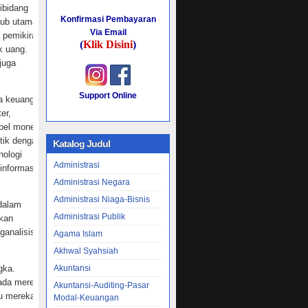
ibidang
Konfirmasi Pembayaran
utub utama
Via Email
 pemikiran
(
Klik Disini
)
k uang.
juga
Support Online
ga keuangan
er,
bel moneter
tik dengan
Katalog Judul
nologi
Administrasi
informasi
Administrasi Negara
Administrasi Niaga-Bisnis
 dalam
Administrasi Publik
ikan
ganalisis
Agama Islam
Akhwal Syahsiah
gka.
Akuntansi
pada mereka
Akuntansi-Auditing-Pasar
tu mereka
Modal-Keuangan