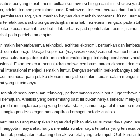
 satu studi yang masih menimbulkan kontroversi hingga saat ini, khususnya d
r, adalah tentang permintaan uang. Kontroversi tersebut berawal dari dua k
 permintaan uang, yaitu mashab keynes dan mashab monetaris. Kunci utama
s terletak pada suku bunga sedangkan mashab monetaris mengacu pada sto
batan kedua mashab tersebut tidak terbatas pada perdebatan teoritis, namun 
bat pada perdebatan empiris.
n makin berkembangnya teknologi, aktifitas ekonomi, perbankan dan lemba
di semakin maju. Derajad kepekaan
(responsiveness)
variabel–variabel monet
snya suku bunga domestik, menjadi semakin tinggi terhadap perubahan varia
nasional. Fakta tersebut menunjukkan bahwa pembatas antara ekonomi domes
mi intenasional menjadi semakin luntur. Dengan semakin berkembangnya tek
masi, membuat para pelaku ekonomi menjadi semakin cerdas dalam mengurai 
mi yang diterimanya.
 terkait dengan kemajuan teknologi, perkembangan analisispun juga terbawa
s kemajuan. Analisis yang berkembang saat ini bukan hanya sekedar menyaj
gan dalam jangka panjang yang bersifat statis, namun juga telah mampu men
si jangka pendek dengan menampilkan berbagai metode analisis.
 permintaan uang merupakan bagian dari pilihan alokasi sumber daya yang lan
uh anggota masyarakat hanya memiliki sumber daya terbatas yang tersedia 
 bentuk pendapatan sekarang dan aktiva total yang terkumpul. Oleh karena i