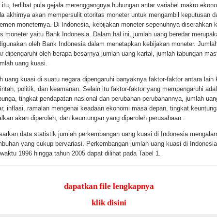
 itu, terlihat pula gejala merenggangnya hubungan antar variabel makro ekon
ada akhirnya akan mempersulit otoritas moneter untuk mengambil keputusan 
emen moneternya. Di Indonesia, kebijakan moneter sepenuhnya diserahkan 
as moneter yaitu Bank Indonesia. Dalam hal ini, jumlah uang beredar merupak
digunakan oleh Bank Indonesia dalam menetapkan kebijakan moneter. Jumla
ar dipengaruhi oleh berapa besarnya jumlah uang kartal, jumlah tabungan mas
umlah uang kuasi.
 uang kuasi di suatu negara dipengaruhi banyaknya faktor-faktor antara lain 
ntah, politik, dan keamanan. Selain itu faktor-faktor yang mempengaruhi adal
bunga, tingkat pendapatan nasional dan perubahan-perubahannya, jumlah uan
ar, inflasi, ramalan mengenai keadaan ekonomi masa depan, tingkat keuntun
alkan akan diperoleh, dan keuntungan yang diperoleh perusahaan .
sarkan data statistik jumlah perkembangan uang kuasi di Indonesia mengala
mbuhan yang cukup bervariasi. Perkembangan jumlah uang kuasi di Indonesi
waktu 1996 hingga tahun 2005 dapat dilihat pada Tabel 1.
 1. Perkembangan Jumlah Uang Kuasi di Indonesia
a Periode 1996 – 2005 (Milyar Rp)
dapatkan file lengkapnya
klik disini
Jumlah Uang Kuasi
Pertumbuhan
n