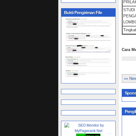
PRILA
STUDI
Bukti Pengiriman File
PENGA
LOMB
Tingka
Cara Me
«« New
Spons
Pengi