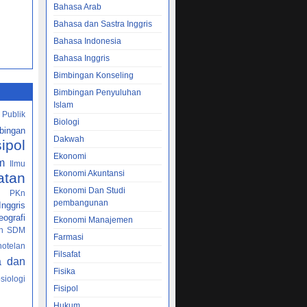
Bahasa Arab
Bahasa dan Sastra Inggris
Bahasa Indonesia
Bahasa Inggris
Bimbingan Konseling
Bimbingan Penyuluhan
Islam
 Publik
Biologi
bingan
Dakwah
sipol
Ekonomi
m
Ilmu
Ekonomi Akuntansi
atan
Ekonomi Dan Studi
PKn
h
pembangunan
nggris
ografi
Ekonomi Manajemen
n SDM
Farmasi
hotelan
Filsafat
a dan
Fisika
siologi
Fisipol
Hukum