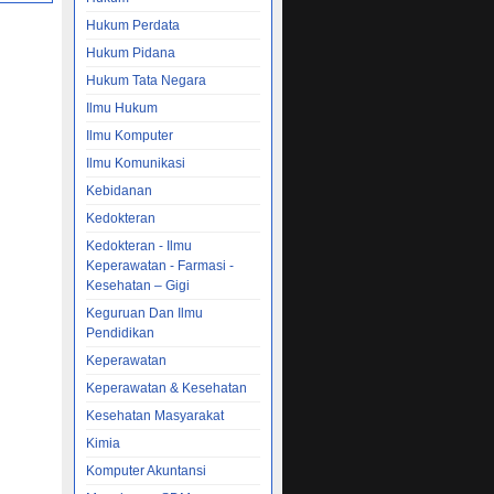
Hukum Perdata
Hukum Pidana
Hukum Tata Negara
Ilmu Hukum
Ilmu Komputer
Ilmu Komunikasi
Kebidanan
Kedokteran
Kedokteran - Ilmu
Keperawatan - Farmasi -
Kesehatan – Gigi
Keguruan Dan Ilmu
Pendidikan
Keperawatan
Keperawatan & Kesehatan
Kesehatan Masyarakat
Kimia
Komputer Akuntansi