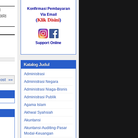
Konfirmasi Pembayaran
M
Via Email
IRI
(
Klik Disini
)
Support Online
Katalog Judul
Administrasi
Post »»
Administrasi Negara
Administrasi Niaga-Bisnis
Administrasi Publik
Agama Islam
Akhwal Syahsiah
Akuntansi
Akuntansi-Auditing-Pasar
Modal-Keuangan