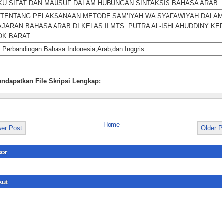
KU SIFAT DAN MAUSUF DALAM HUBUNGAN SINTAKSIS BAHASA ARAB
 TENTANG PELAKSANAAN METODE SAM’IYAH WA SYAFAWIYAH DALA
JARAN BAHASA ARAB DI KELAS II MTS. PUTRA AL-ISHLAHUDDINY KED
OK BARAT
t Perbandingan Bahasa Indonesia,Arab,dan Inggris
ndapatkan File Skripsi Lengkap:
Home
er Post
Older 
or
kut