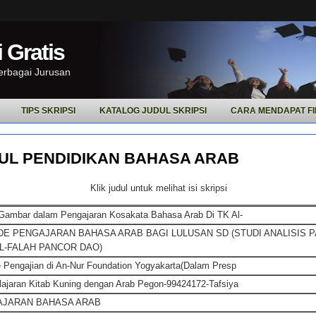
 Gratis
Berbagai Jurusan
TIPS SKRIPSI
KATALOG JUDUL SKRIPSI
CARA MENDAPAT FI
UL PENDIDIKAN BAHASA ARAB
Klik judul untuk melihat isi skripsi
Gambar dalam Pengajaran Kosakata Bahasa Arab Di TK Al-
E PENGAJARAN BAHASA ARAB BAGI LULUSAN SD (STUDI ANALISIS 
AL-FALAH PANCOR DAO)
 Pengajian di An-Nur Foundation Yogyakarta(Dalam Presp
ajaran Kitab Kuning dengan Arab Pegon-99424172-Tafsiya
AJARAN BAHASA ARAB