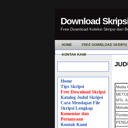
Download Skripsi
Free Download Koleksi Skripsi dari 
HOME
FREE DOWNLOAD SKRIPSI
KONTAK KAMI
JUD
Home
Tips Skripsi
Media 
Free Download Skripsi
METOD
Katalog Judul Skripsi
MTs. 
Cara Mendapat File
Metode
Skripsi Lengkap
Komentar dan
Pembel
Pertanyaan
PENG
Kontak Kami