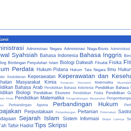
Kunci
inistrasi
Administrasi Negara
Administrasi Niaga-Bisnis
Administrasi
wal Syahsiah
Bahasa Inggris
Bahasa Indonesia
Bim
Fi
Biologi
Dakwah
Fisika
ling
Bimbingan Penyuluhan Islam
Filsafat
um Perdata
Hukum Pidana
Ilmu Huku
Hukum Tata Negara
Keperawatan dan Keseh
Keperawatan
ter
Kedokteran
hatan Masyarakat
Kimia
Matematika
Komputer Akuntansi
Muamala
idikan Bahasa Arab
Pendidikan Bahasa I
Pendidikan Bahasa Indonesia
idikan Biologi
Pendidikan Ekonomi
Pendidikan Ge
Pendidikan Fisika
Pendidikan Matematika
Pengembanga
kan Kimia
Pengembangan Masyarakat
Perbandingan Hukum
Perbandingan Agama
Per
kes
pajakan
Perpustakaan
Pertanian
Sastr
Pertambangan
Peternakan
Sejarah Islam
udayaan
Sistem Informasi
So
Skripsi Lainnya
Tips Skripsi
i'ah
Tafsir Hadist