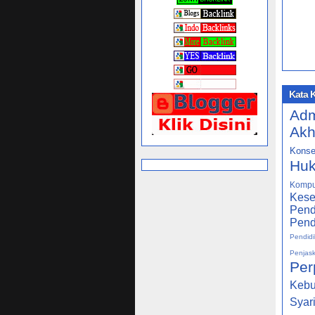
Kata 
Adm
Akh
Konse
Huk
Kompu
Kese
Pend
Pend
Pendidi
Penjas
Per
Keb
Syar