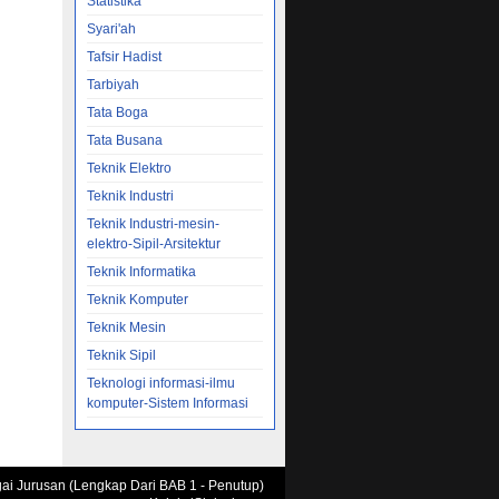
Statistika
Syari'ah
Tafsir Hadist
Tarbiyah
Tata Boga
Tata Busana
Teknik Elektro
Teknik Industri
Teknik Industri-mesin-
elektro-Sipil-Arsitektur
Teknik Informatika
Teknik Komputer
Teknik Mesin
Teknik Sipil
Teknologi informasi-ilmu
komputer-Sistem Informasi
agai Jurusan (Lengkap Dari BAB 1 - Penutup)