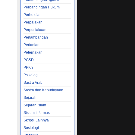
Perbandingan Hukum
Perhotelan
Perpajakan
Perpustakaan
Pertambangan
Pertanian
Peternakan
PGSD
PPKn
Psikologi
Sastra Arab
Sastra dan Kebudayaan
Sejarah
Sejarah Islam
Sistem Informasi
Skripsi Lainnya
Sosiologi