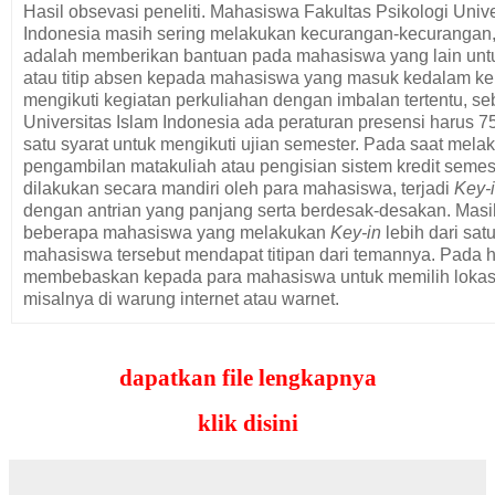
Hasil obsevasi peneliti. Mahasiswa Fakultas Psikologi Unive
Indonesia masih sering melakukan kecurangan-kecurangan,
adalah memberikan bantuan pada mahasiswa yang lain unt
atau titip absen kepada mahasiswa yang masuk kedalam ke
mengikuti kegiatan perkuliahan dengan imbalan tertentu, se
Universitas Islam Indonesia ada peraturan presensi harus 
satu syarat untuk mengikuti ujian semester. Pada saat mela
pengambilan matakuliah atau pengisian sistem kredit semes
dilakukan secara mandiri oleh para mahasiswa, terjadi
Key-
dengan antrian yang panjang serta berdesak-desakan. Masih
beberapa mahasiswa yang melakukan
Key-in
lebih dari sat
mahasiswa tersebut mendapat titipan dari temannya. Pada
membebaskan kepada para mahasiswa untuk memilih loka
misalnya di warung internet atau warnet.
Sebenarnya peneliti mengalami sendiri dimana kondisi saa
pengambilan mata kuliah semester baik di anjungan fakult
dapatkan file lengkapnya
diwarung internet kedua lokasi ini kondisinya tidak jauh ber
mahasiswa harus antri dengan mahasiswa yang lain untuk
klik disini
in
.
Pada kasus yang berbeda antar sesama mahasiswa ada ke
saat-saat ujian tengah semester maupun ujian akhir yaitu 