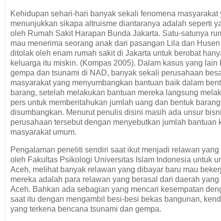
Kehidupan sehari-hari banyak sekali fenomena masyarakat
menunjukkan sikapa altruisme diantaranya adalah seperti y
oleh Rumah Sakit Harapan Bunda Jakarta. Satu-satunya ru
mau menerima seorang anak dari pasangan Lila dan Husen 
ditolak oleh enam rumah sakit di Jakarta untuk berobat han
keluarga itu miskin. (Kompas 2005). Dalam kasus yang lain k
gempa dan tsunami di NAD, banyak sekali perusahaan besa
masyarakat yang menyumbangkan bantuan baik dalam bent
barang, setelah melakukan bantuan mereka langsung melak
pers untuk memberitahukan jumlah uang dan bentuk barang
disumbangkan. Menurut penulis disini masih ada unsur bisni
perusahaan tersebut dengan menyebutkan jumlah bantuan
masyarakat umum.
Pengalaman peneliti sendiri saat ikut menjadi relawan yang
oleh Fakultas Psikologi Universitas Islam Indonesia untuk u
Aceh, melihat banyak relawan yang dibayar baru mau beker
mereka adalah para relawan yang berasal dari daerah yang
Aceh. Bahkan ada sebagian yang mencari kesempatan deng
saat itu dengan mengambil besi-besi bekas bangunan, ken
yang terkena bencana tsunami dan gempa.