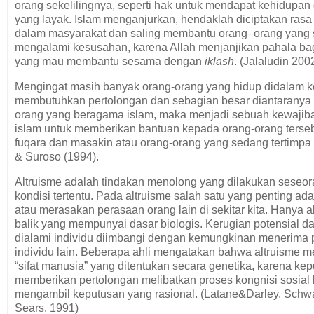
orang sekelilingnya, seperti hak untuk mendapat kehidupan
yang layak. Islam menganjurkan, hendaklah diciptakan ras
dalam masyarakat dan saling membantu orang–orang yang
mengalami kesusahan, karena Allah menjanjikan pahala ba
yang mau membantu sesama dengan
iklash
. (Jalaludin 2002
Mengingat masih banyak orang-orang yang hidup didalam 
membutuhkan pertolongan dan sebagian besar diantaranya
orang yang beragama islam, maka menjadi sebuah kewajib
islam untuk memberikan bantuan kepada orang-orang tersebu
fuqara dan masakin atau orang-orang yang sedang tertimpa
& Suroso (1994).
Altruisme adalah tindakan menolong yang dilakukan seseo
kondisi tertentu. Pada altruisme salah satu yang penting ada
atau merasakan perasaan orang lain di sekitar kita. Hanya a
balik yang mempunyai dasar biologis. Kerugian potensial da
dialami individu diimbangi dengan kemungkinan menerima p
individu lain. Beberapa ahli mengatakan bahwa altruisme 
“sifat manusia” yang ditentukan secara genetika, karena ke
memberikan pertolongan melibatkan proses kongnisi sosial
mengambil keputusan yang rasional. (Latane&Darley, Schwa
Sears, 1991)