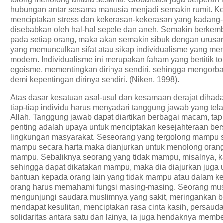
hubungan antar sesama manusia menjadi semakin rumit. Ker
menciptakan stress dan kekerasan-kekerasan yang kadang
disebabkan oleh hal-hal sepele dan aneh. Semakin berkemb
pada setiap orang, maka akan semakin sibuk dengan urusan
yang memunculkan sifat atau sikap individualisme yang men
modern. Individualisme ini merupakan faham yang bertitik tol
egoisme, mementingkan dirinya sendiri, sehingga mengorba
demi kepentingan dirinya sendiri. (Niken, 1998).
Atas dasar kesatuan asal-usul dan kesamaan derajat dihad
tiap-tiap individu harus menyadari tanggung jawab yang tel
Allah. Tanggung jawab dapat diartikan berbagai macam, tap
penting adalah upaya untuk menciptakan kesejahteraan be
lingkungan masyarakat. Seseorang yang tergolong mampu se
mampu secara harta maka dianjurkan untuk menolong orang
mampu. Sebaliknya seorang yang tidak mampu, misalnya, 
sehingga dapat dikatakan mampu, maka dia diajurkan juga
bantuan kepada orang lain yang tidak mampu atau dalam k
orang harus memahami fungsi masing-masing. Seorang mu
mengunjungi saudara muslimnya yang sakit, meringankan 
mendapat kesulitan, menciptakan rasa cinta kasih, persaud
solidaritas antara satu dan lainya, ia juga hendaknya memb