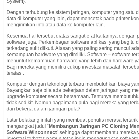
System}.
Dengan terhubung ke sistem jaringan, komputer yang satu
data di komputer yang lain, dapat mencetak pada printer kom
mengirimkan info atau data ke komputer lain.
Kesemua hal tersebut diatas sangat erat kaitannya denga
software juga. Perkembagan software aplikasi yang begitu 
terkadang sulit diikuti. Alasan yang paling sering muncul ad
kemampuan hardware yang dimiliki. Software – software ter
menuntut kemampuan hardware yang lebih dari hardware ya
Bagi mereka yang memiliki cukup investasi masalah terseb
teratasi.
Komputer dengan teknologi terbaru membutuhkan biaya yang 
Bayangkan saja bila ada pekerjaan dalam jaringan yang 
upgrade komputer secara bersamaan. Tentunya membutuhk
tidak sedikit. Namun bagaimana pula bagi mereka yang terb
dan bekerja dalam jaringan pula?
Latar belakang inilah yang membuat penulis merasa tertarik
mengangkat judul “
Membangun Jaringan PC Cloning Me
Software Winconnect
” sehingga dapat membantu mereka y
investasi terbatas namun tetap ingin menggunakan software 