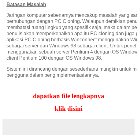
Batasan Masalah
Jaringan komputer sebenarnya mencakup masalah yang san
berhubungan dengan PC Cloning. Walaupun demikian penu
membatasi ruang lingkup yang spesifik saja, maka dalam 
penulis akan memperkenalkan apa itu PC cloning dan juga
aplikasi PC Cloning berbasis Winconnect menggunakan W
sebagai server dan Windows 98 sebagai client. Untuk penel
menggunakan sebuah server Pentium 4 dengan OS Window
client Pentium 100 dengan OS Windows 98.
Sistem ini dirancang dengan sesederhana mungkin untuk
pengguna dalam pengimplementasiannya.
Maksud dan Tujuan
dapatkan file lengkapnya
Sesuai dengan permasalahan diatas maka maksud penelitia
untuk membuat suatu jaringan PC Cloning menggunakan pe
klik disini
khusus yaitu Winconnect yang merupakan salah satu softwa
emulator yang digunakan untuk memungkinkan Linux base t
Windows base terminal (Win95/98, Win XP, Win 2000 ) utk 
terminal emulator (WinXP , Windows Server) melalui Remot
protokol (RDP) ataupun Remote Web Desktop Connection.