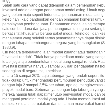
tinggi.
Salah satu cara yang dapat ditempuh dalam pemenuhan keb
investasi adalah dengan penanaman modal asing. Untuk neg
yang belum maju seperti Indonesia, penanaman modal asing 
kelebihan jika dibandingkan dengan pinjaman komersil untuk
pembiayaan pembangunan. Penanaman modal asing merupa
satu sumber dana dan jasa pembangunan di negara sedang
berkat sifat khususnya berupa paket modal, teknologi, dan ke
manajemen yang selektif sertas pemanfaatannya dapat disin
dengan tahapan pembangunan negara yang bersangkutan (S
1983:9).
Ciri negara terbelakang ialah “modal kurang” atau “tabungan 
“investasi rendah”. Tidak hanya persediaan modal yang sanga
tetapi juga laju pembentukan modal uang sangat rendah. Rata
investasi kotornya hanya 5 sampai 6% dari pendapatan nasion
sedangkan di negara maju berkisar
antara 15 sampai 20%. Laju tabungan yang rendah seperti itu
tidak cukup untuk menghadapi pertumbuhan penduduk yang 
dengan laju 2 sampai 2,5% per tahun, apalagi menginvestasi 
proyek modal baru. Sebenarnya, dengan laju tabungan yang 
mereka hampir tidak dapat menutup penyusutan modal dan b
mengganti peralatan modal yang ada. Usaha memobilisasi t
domestik melalui perpajakan dan pinjaman masyarakat hampir