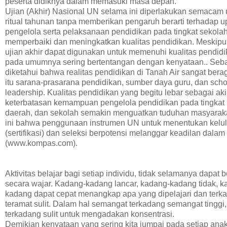
peserta didiknya dalam memasuki masa depan.
Ujian (Akhir) Nasional UN selama ini diperlakukan semacam
ritual tahunan tanpa memberikan pengaruh berarti terhadap 
pengelola serta pelaksanaan pendidikan pada tingkat sekola
memperbaiki dan meningkatkan kualitas pendidikan. Meskipun
ujian akhir dapat digunakan untuk memenuhi kualitas pendi
pada umumnya sering bertentangan dengan kenyataan.. Se
diketahui bahwa realitas pendidikan di Tanah Air sangat bera
itu sarana-prasarana pendidikan, sumber daya guru, dan scho
leadership. Kualitas pendidikan yang begitu lebar sebagai aki
keterbatasan kemampuan pengelola pendidikan pada tingkat 
daerah, dan sekolah semakin menguatkan tuduhan masyarak
ini bahwa penggunaan instrumen UN untuk menentukan kelu
(sertifikasi) dan seleksi berpotensi melanggar keadilan dalam 
(www.kompas.com).
Aktivitas belajar bagi setiap individu, tidak selamanya dapat
secara wajar. Kadang-kadang lancar, kadang-kadang tidak, k
kadang dapat cepat menangkap apa yang dipelajari dan terk
teramat sulit. Dalam hal semangat terkadang semangat tinggi, 
terkadang sulit untuk mengadakan konsentrasi.
Demikian kenyataan yang sering kita jumpai pada setiap anak