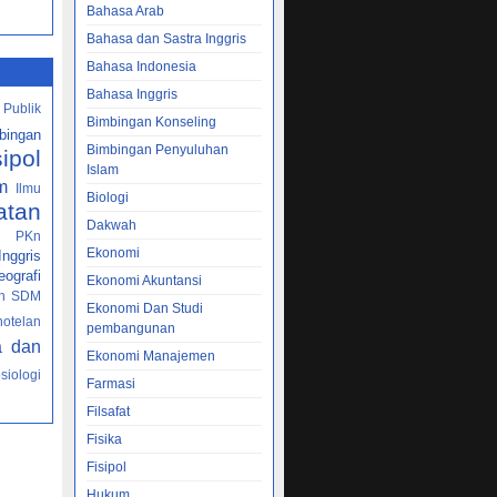
Bahasa Arab
Bahasa dan Sastra Inggris
Bahasa Indonesia
Bahasa Inggris
 Publik
Bimbingan Konseling
bingan
Bimbingan Penyuluhan
sipol
Islam
m
Ilmu
Biologi
atan
Dakwah
PKn
h
Ekonomi
nggris
ografi
Ekonomi Akuntansi
n SDM
Ekonomi Dan Studi
hotelan
pembangunan
a dan
Ekonomi Manajemen
siologi
Farmasi
Filsafat
Fisika
Fisipol
Hukum