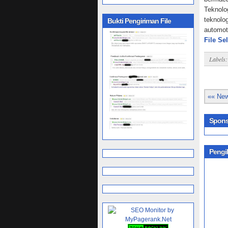
Teknolo
teknolog
Bukti Pengiriman File
automot
File Se
Labels
«« New
Spons
Pengi