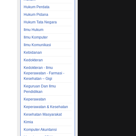
Hukum Perdata
Hukum Pidana
Hukum Tata Negara
Ilmu Hukum
Ilmu Komputer
Ilmu Komunikasi
Kebidanan
Kedokteran
Kedokteran - Ilmu
Keperawatan - Farmasi -
Kesehatan – Gigi
Keguruan Dan Ilmu
Pendidikan
Keperawatan
Keperawatan & Kesehatan
Kesehatan Masyarakat
Kimia
Komputer Akuntansi