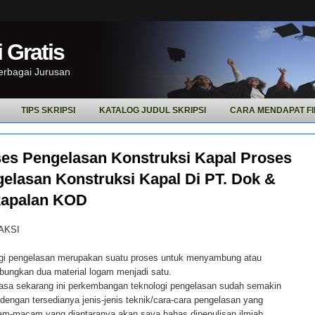
 Gratis
Berbagai Jurusan
TIPS SKRIPSI
KATALOG JUDUL SKRIPSI
CARA MENDAPAT FI
es Pengelasan Konstruksi Kapal Proses
elasan Konstruksi Kapal Di PT. Dok &
kapalan KOD
AKSI
gi pengelasan merupakan suatu proses untuk menyambung atau
ungkan dua material logam menjadi satu.
sa sekarang ini perkembangan teknologi pengelasan sudah semakin
dengan tersedianya jenis-jenis teknik/cara-cara pengelasan yang
m-macam yang diantaranya akan saya bahas dipenulisan ilmiah.