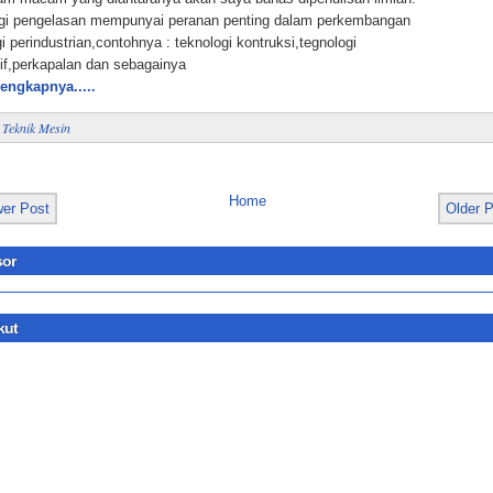
gi pengelasan mempunyai peranan penting dalam perkembangan
i perindustrian,contohnya : teknologi kontruksi,tegnologi
if,perkapalan dan sebagainya
lengkapnya.....
:
Teknik Mesin
Home
er Post
Older 
or
kut