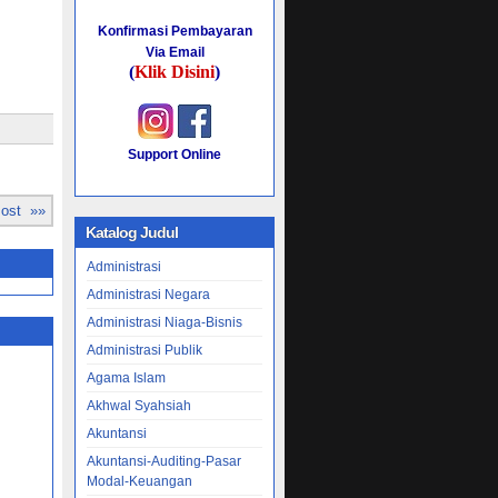
Konfirmasi Pembayaran
Via Email
(
Klik Disini
)
Support Online
Post »»
Katalog Judul
Administrasi
Administrasi Negara
Administrasi Niaga-Bisnis
Administrasi Publik
Agama Islam
Akhwal Syahsiah
Akuntansi
Akuntansi-Auditing-Pasar
Modal-Keuangan