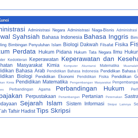
Kunci
inistrasi
Administrasi Negara
Administrasi Niaga-Bisnis
Administrasi
wal Syahsiah
Bahasa Inggris
Bahasa Indonesia
Bim
Fi
Biologi
Dakwah
Fisika
ling
Bimbingan Penyuluhan Islam
Filsafat
um Perdata
Hukum Pidana
Ilmu Huku
Hukum Tata Negara
Keperawatan dan Keseh
Keperawatan
ter
Kedokteran
hatan Masyarakat
Kimia
Matematika
Komputer Akuntansi
Muamala
idikan Bahasa Arab
Pendidikan Bahasa I
Pendidikan Bahasa Indonesia
idikan Biologi
Pendidikan Ekonomi
Pendidikan Ge
Pendidikan Fisika
Pendidikan Matematika
Pengembanga
kan Kimia
Pengembangan Masyarakat
Perbandingan Hukum
Perbandingan Agama
Per
kes
pajakan
Perpustakaan
Pertanian
Sastr
Pertambangan
Peternakan
Sejarah Islam
udayaan
Sistem Informasi
So
Skripsi Lainnya
Tips Skripsi
i'ah
Tafsir Hadist