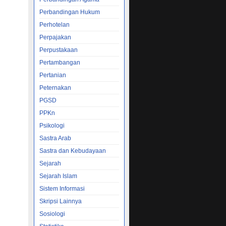
Perbandingan Hukum
Perhotelan
Perpajakan
Perpustakaan
Pertambangan
Pertanian
Peternakan
PGSD
PPKn
Psikologi
Sastra Arab
Sastra dan Kebudayaan
Sejarah
Sejarah Islam
Sistem Informasi
Skripsi Lainnya
Sosiologi