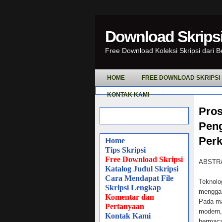
Download Skripsi
Free Download Koleksi Skripsi dari 
HOME
FREE DOWNLOAD SKRIPSI
KONTAK KAMI
Pros
Peng
Per
Home
Tips Skripsi
Free Download Skripsi
ABSTR
Katalog Judul Skripsi
Cara Mendapat File
Teknolo
Skripsi Lengkap
menggab
Komentar dan
Pada ma
Pertanyaan
modern,
Kontak Kami
bermaca