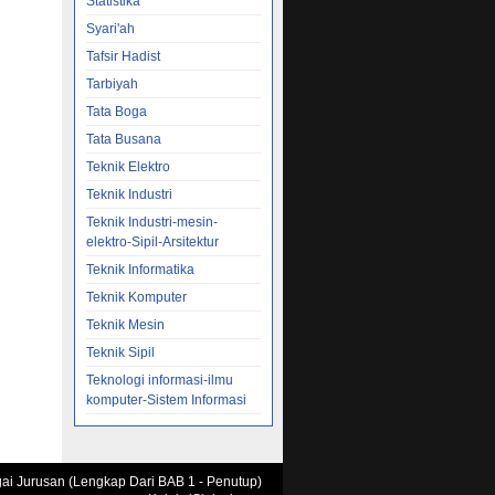
Statistika
Syari'ah
Tafsir Hadist
Tarbiyah
Tata Boga
Tata Busana
Teknik Elektro
Teknik Industri
Teknik Industri-mesin-
elektro-Sipil-Arsitektur
Teknik Informatika
Teknik Komputer
Teknik Mesin
Teknik Sipil
Teknologi informasi-ilmu
komputer-Sistem Informasi
agai Jurusan (Lengkap Dari BAB 1 - Penutup)