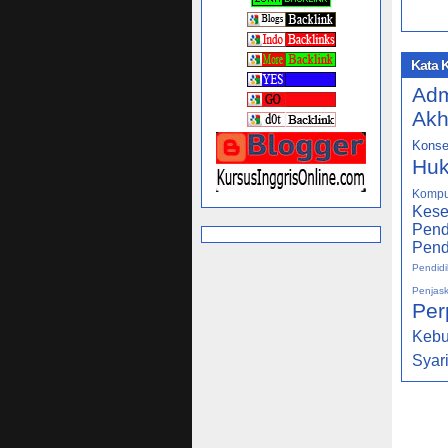
Kata 
Adm
Akh
Konse
Huk
Kompu
Kese
Pend
Pend
Pendidi
Penjas
Per
Keb
Syar