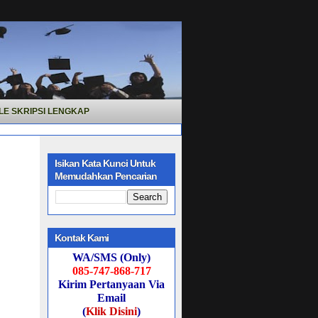
LE SKRIPSI LENGKAP
Isikan Kata Kunci Untuk
Memudahkan Pencarian
Kontak Kami
WA/SMS (Only)
085-747-868-717
Kirim Pertanyaan Via
Email
(
Klik Disini
)