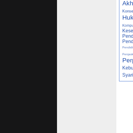
Akh
Konse
Huk
Kompu
Kese
Pend
Pend
Pendidi
Penjas
Per
Keb
Syar