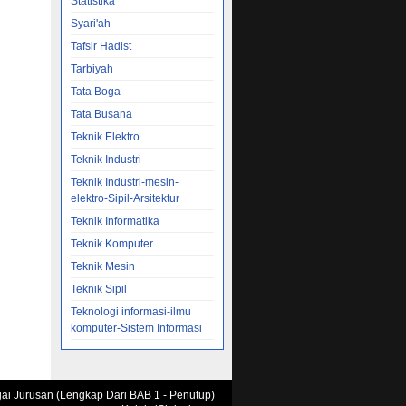
Statistika
Syari'ah
Tafsir Hadist
Tarbiyah
Tata Boga
Tata Busana
Teknik Elektro
Teknik Industri
Teknik Industri-mesin-
elektro-Sipil-Arsitektur
Teknik Informatika
Teknik Komputer
Teknik Mesin
Teknik Sipil
Teknologi informasi-ilmu
komputer-Sistem Informasi
agai Jurusan (Lengkap Dari BAB 1 - Penutup)