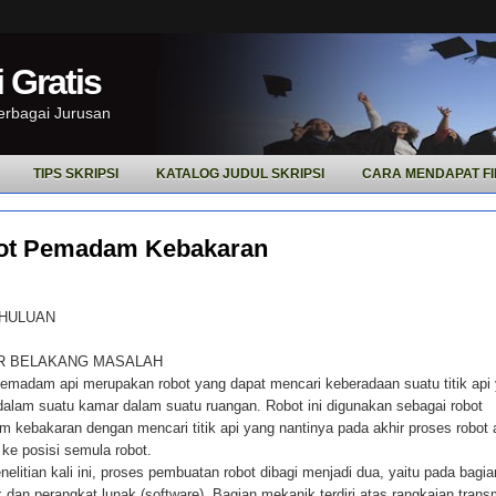
 Gratis
Berbagai Jurusan
TIPS SKRIPSI
KATALOG JUDUL SKRIPSI
CARA MENDAPAT FI
ot Pemadam Kebakaran
HULUAN
AR BELAKANG MASALAH
emadam api merupakan robot yang dapat mencari keberadaan suatu titik api
dalam suatu kamar dalam suatu ruangan. Robot ini digunakan sebagai robot
 kebakaran dengan mencari titik api yang nantinya pada akhir proses robot
 ke posisi semula robot.
elitian kali ini, proses pembuatan robot dibagi menjadi dua, yaitu pada bagia
 dan perangkat lunak (software). Bagian mekanik terdiri atas rangkaian trans