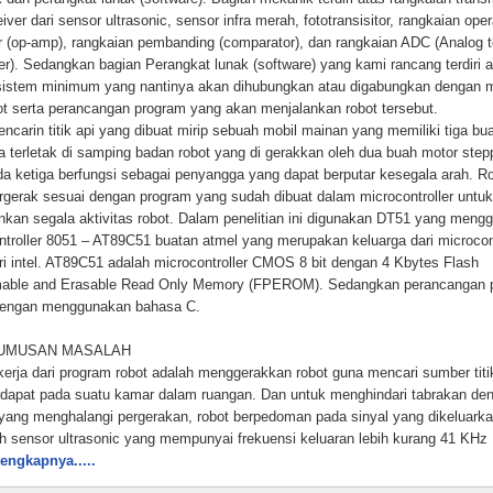
iver dari sensor ultrasonic, sensor infra merah, fototransisitor, rangkaian oper
er (op-amp), rangkaian pembanding (comparator), dan rangkaian ADC (Analog to
er). Sedangkan bagian Perangkat lunak (software) yang kami rancang terdiri 
sistem minimum yang nantinya akan dihubungkan atau digabungkan dengan 
bot serta perancangan program yang akan menjalankan robot tersebut.
ncarin titik api yang dibuat mirip sebuah mobil mainan yang memiliki tiga bu
a terletak di samping badan robot yang di gerakkan oleh dua buah motor step
da ketiga berfungsi sebagai penyangga yang dapat berputar kesegala arah. R
rgerak sesuai dengan program yang sudah dibuat dalam microcontroller untuk
nkan segala aktivitas robot. Dalam penelitian ini digunakan DT51 yang meng
ntroller 8051 – AT89C51 buatan atmel yang merupakan keluarga dari microcont
ri intel. AT89C51 adalah microcontroller CMOS 8 bit dengan 4 Kbytes Flash
able and Erasable Read Only Memory (FPEROM). Sedangkan perancangan 
dengan menggunakan bahasa C.
ERUMUSAN MASALAH
 kerja dari program robot adalah menggerakkan robot guna mencari sumber titi
rdapat pada suatu kamar dalam ruangan. Dan untuk menghindari tabrakan de
 yang menghalangi pergerakan, robot berpedoman pada sinyal yang dikeluarka
ah sensor ultrasonic yang mempunyai frekuensi keluaran lebih kurang 41 KHz
k 12 periode. Ketika pulsa mengenai benda penghalang, pulsa ini dipantulkan
lengkapnya.....
a kembali oleh penerima ultrasonic. Dengan mengukur perbedaan selang waktu