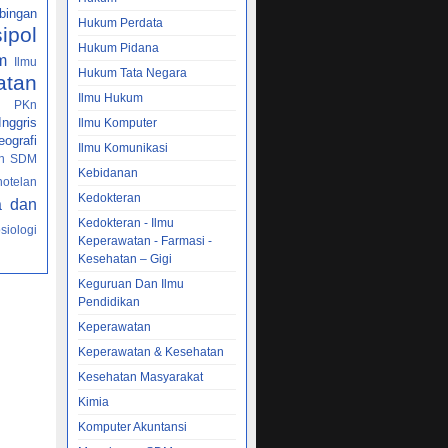
bingan
Hukum Perdata
sipol
Hukum Pidana
m
Ilmu
Hukum Tata Negara
atan
Ilmu Hukum
PKn
h
nggris
Ilmu Komputer
ografi
Ilmu Komunikasi
n SDM
Kebidanan
hotelan
Kedokteran
a dan
Kedokteran - Ilmu
siologi
Keperawatan - Farmasi -
Kesehatan – Gigi
Keguruan Dan Ilmu
Pendidikan
Keperawatan
Keperawatan & Kesehatan
Kesehatan Masyarakat
Kimia
Komputer Akuntansi