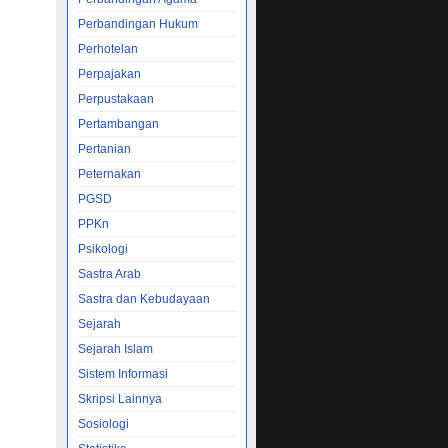
Perbandingan Hukum
Perhotelan
Perpajakan
Perpustakaan
Pertambangan
Pertanian
Peternakan
PGSD
PPKn
Psikologi
Sastra Arab
Sastra dan Kebudayaan
Sejarah
Sejarah Islam
Sistem Informasi
Skripsi Lainnya
Sosiologi