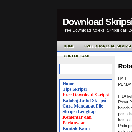
Download Skripsi
Free Download Koleksi Skripsi dari 
HOME
FREE DOWNLOAD SKRIPSI
KONTAK KAMI
Rob
BAB I
Home
PENDA
Tips Skripsi
Free Download Skripsi
I. LAT
Katalog Judul Skripsi
Robot P
Cara Mendapat File
berada 
Skripsi Lengkap
pemadam
Komentar dan
kembali
Pertanyaan
Pada pen
Kontak Kami
mekanik