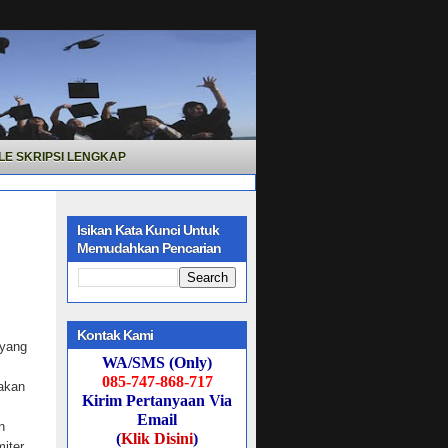
LE SKRIPSI LENGKAP
Isikan Kata Kunci Untuk
Memudahkan Pencarian
Kontak Kami
 yang
WA/SMS (Only)
085-747-868-717
 akan
Kirim Pertanyaan Via
Email
n
(
Klik Disini
)
miter