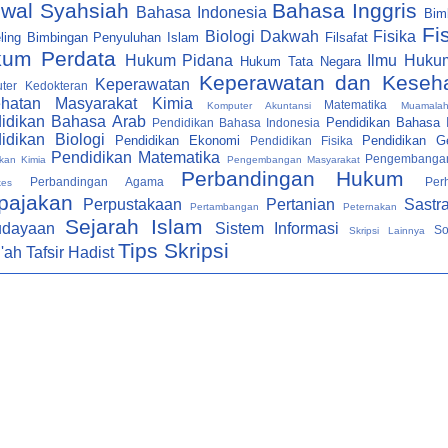
wal Syahsiah
Bahasa Inggris
Bahasa Indonesia
Bim
Fi
Biologi
Dakwah
Fisika
ling
Bimbingan Penyuluhan Islam
Filsafat
um Perdata
Hukum Pidana
Ilmu Huku
Hukum Tata Negara
Keperawatan dan Keseh
Keperawatan
ter
Kedokteran
hatan Masyarakat
Kimia
Matematika
Komputer Akuntansi
Muamala
idikan Bahasa Arab
Pendidikan Bahasa I
Pendidikan Bahasa Indonesia
idikan Biologi
Pendidikan Ekonomi
Pendidikan Ge
Pendidikan Fisika
Pendidikan Matematika
Pengembanga
kan Kimia
Pengembangan Masyarakat
Perbandingan Hukum
Perbandingan Agama
Per
kes
pajakan
Perpustakaan
Pertanian
Sastr
Pertambangan
Peternakan
Sejarah Islam
udayaan
Sistem Informasi
So
Skripsi Lainnya
Tips Skripsi
i'ah
Tafsir Hadist