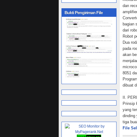
dan rece
amplifi
Bukti Pengiriman File
Convert
bagian 
dari ro
Robot pe
Dua rod
pada ro
akan be
menjala
microco
8051 da
Program
dibuat 
II. P
Prinsip
yang te
dinding
tiga bu
sebanya
File Se
diterim