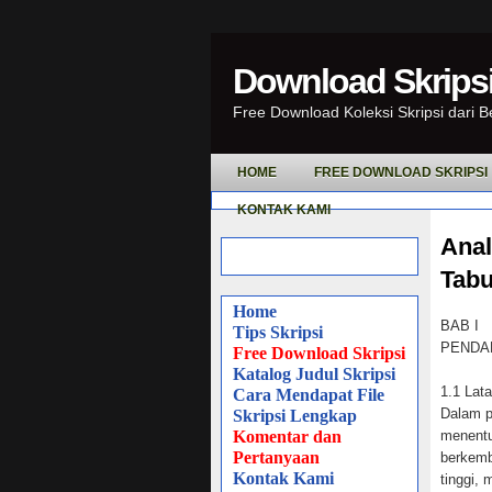
Download Skripsi
Free Download Koleksi Skripsi dari 
HOME
FREE DOWNLOAD SKRIPSI
KONTAK KAMI
Anal
Tabu
Home
BAB I
Tips Skripsi
PENDA
Free Download Skripsi
Katalog Judul Skripsi
1.1 Lat
Cara Mendapat File
Dalam p
Skripsi Lengkap
Komentar dan
menentu
Pertanyaan
berkemb
Kontak Kami
tinggi,