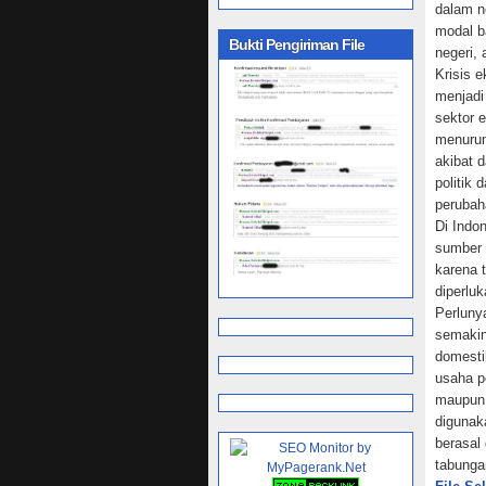
dalam n
modal b
Bukti Pengiriman File
negeri,
Krisis 
menjadi
sektor e
menurun
akibat d
politik
perubah
Di Indo
sumber 
karena 
diperlu
Perluny
semakin
domesti
usaha p
maupun 
digunak
berasal
tabunga