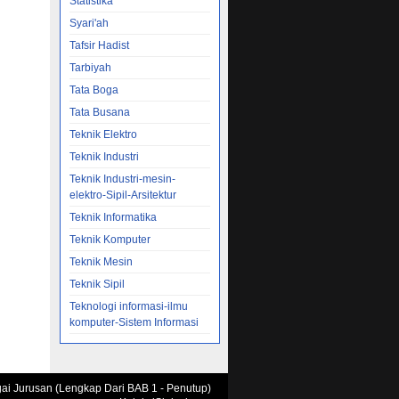
Statistika
Syari'ah
Tafsir Hadist
Tarbiyah
Tata Boga
Tata Busana
Teknik Elektro
Teknik Industri
Teknik Industri-mesin-
elektro-Sipil-Arsitektur
Teknik Informatika
Teknik Komputer
Teknik Mesin
Teknik Sipil
Teknologi informasi-ilmu
komputer-Sistem Informasi
agai Jurusan (Lengkap Dari BAB 1 - Penutup)