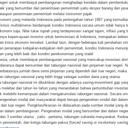
egeri untuk membiayai pembangunan menghadapi kendala dalam pembentuk
aik yang bersumber dari penerimaan pemerintah yaitu ekspor barang dan jasa
 ataupun penerimaan pemerintah melalui instrumen pajak
ekonomi yang melanda Indonesia pada pertengahan tahun 1997 yang kemudia
 krisis multidimensi berdampak kondisi Indonesia secara umum tidak hanya 
konomi saja. Nilai tukar rupiah yang terdepresiasi sangat tajam, inflasi yang t
nya kepercayaan investor untuk berinvestasi di Indonesia, merupakan beber
ari krisis ekonomi tersebut. Lambat laun, dengan beberapa kali perubahan str
 dan penerapan kebijakan-kebijakan oleh pemerintah, kondisi Indonesia menun
an yang lebih baik dan kondisi perekonomian yang stabil.
nesia, untuk membiayai pembangunan nasional yang mencakup investasi dom
dananya dapat bersumber dari tabungan nasional dan pinjaman luar negeri. 
terbatasnya jumlah dana serta pinjaman yang diperoleh dari luar negeri, maka
kan tabungan nasional yang lebih tinggi sebagai sumber dana yang utama.
a tabungan nasional ini dibuktikan dengan adanya saving-investment gap yan
 melebar dari tahun ke tahun yang menandakan bahwa pertumbuhan investas
k melebihi kemampuan dalam mengakumulasi tabungan nasional. Secara u
engerahan modal dari masyarakat dapat berupa pengerahan modal dari dalam
dari luar negeri. Pengklasifikasian ini didasarkan pada sumber modal yang d
an dalam pembangunan. Pengerahan modal yang bersumber dari dalam neger
 dari 3 sumber utama , yaitu : pertama, tabungan sukarela masyarakat. Kedua
n pemerintah, dan ketiga tabungan paksa (forced saving or involuntary saving