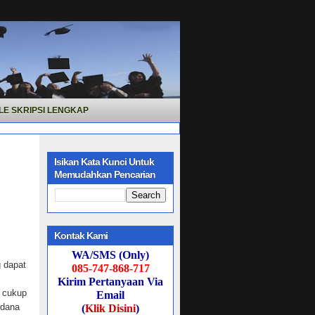
LE SKRIPSI LENGKAP
Isikan Kata Kunci Untuk
Memudahkan Pencarian
Kontak Kami
WA/SMS (Only)
 dapat
085-747-868-717
Kirim Pertanyaan Via
 cukup
Email
 dana
(
Klik Disini
)