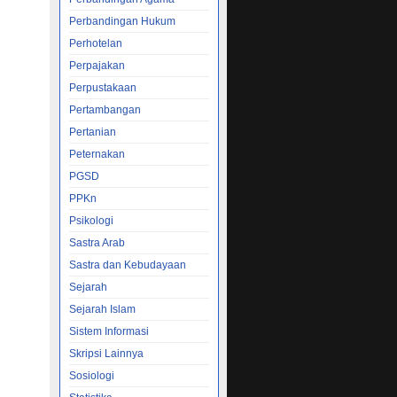
Perbandingan Hukum
Perhotelan
Perpajakan
Perpustakaan
Pertambangan
Pertanian
Peternakan
PGSD
PPKn
Psikologi
Sastra Arab
Sastra dan Kebudayaan
Sejarah
Sejarah Islam
Sistem Informasi
Skripsi Lainnya
Sosiologi