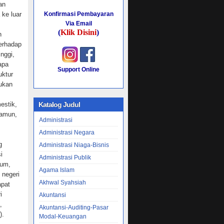
an
 ke luar
Konfirmasi Pembayaran
Via Email
(
Klik Disini
)
n
terhadap
inggi,
apa
Support Online
uktur
jukan
estik,
Katalog Judul
Namun,
Administrasi
Administrasi Negara
g
Administrasi Niaga-Bisnis
i
Administrasi Publik
mum,
Agama Islam
 negeri
Akhwal Syahsiah
apat
i
Akuntansi
,
Akuntansi-Auditing-Pasar
).
Modal-Keuangan