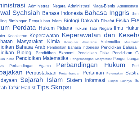
inistrasi
Administrasi Negara
Administrasi Niaga-Bisnis
Administrasi
wal Syahsiah
Bahasa Inggris
Bahasa Indonesia
Bim
Fi
Biologi
Dakwah
Fisika
ling
Bimbingan Penyuluhan Islam
Filsafat
um Perdata
Hukum Pidana
Ilmu Huku
Hukum Tata Negara
Keperawatan dan Keseh
Keperawatan
ter
Kedokteran
hatan Masyarakat
Kimia
Matematika
Komputer Akuntansi
Muamala
idikan Bahasa Arab
Pendidikan Bahasa I
Pendidikan Bahasa Indonesia
idikan Biologi
Pendidikan Ekonomi
Pendidikan Ge
Pendidikan Fisika
Pendidikan Matematika
Pengembanga
kan Kimia
Pengembangan Masyarakat
Perbandingan Hukum
Perbandingan Agama
Per
kes
pajakan
Perpustakaan
Pertanian
Sastr
Pertambangan
Peternakan
Sejarah Islam
udayaan
Sistem Informasi
So
Skripsi Lainnya
Tips Skripsi
i'ah
Tafsir Hadist