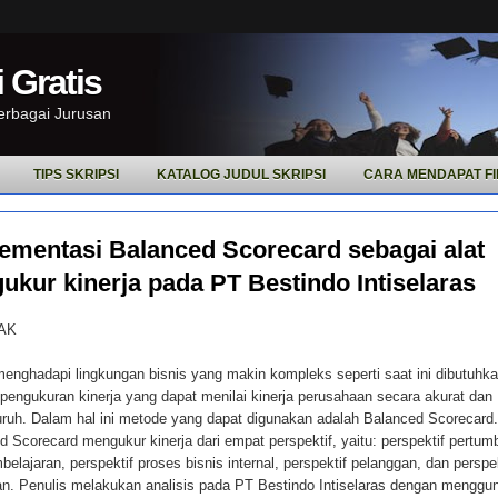
 Gratis
Berbagai Jurusan
TIPS SKRIPSI
KATALOG JUDUL SKRIPSI
CARA MENDAPAT FI
ementasi Balanced Scorecard sebagai alat
ukur kinerja pada PT Bestindo Intiselaras
AK
enghadapi lingkungan bisnis yang makin kompleks seperti saat ini dibutuhk
pengukuran kinerja yang dapat menilai kinerja perusahaan secara akurat dan
ruh. Dalam hal ini metode yang dapat digunakan adalah Balanced Scorecard.
d Scorecard mengukur kinerja dari empat perspektif, yaitu: perspektif pertu
elajaran, perspektif proses bisnis internal, perspektif pelanggan, dan perspek
n. Penulis melakukan analisis pada PT Bestindo Intiselaras dengan menggu