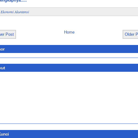
lengkapnya.....
:
Ekonomi Akuntansi
Home
er Post
Older 
or
kut
Kunci