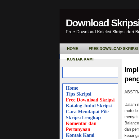
Download Skripsi
Free Download Koleksi Skripsi dari 
HOME
FREE DOWNLOAD SKRIPSI
KONTAK KAMI
Impl
peng
Home
ABSTR
Tips Skripsi
Free Download Skripsi
Dalam m
Katalog Judul Skripsi
metode 
Cara Mendapat File
menyelu
Skripsi Lengkap
Komentar dan
Balance
Pertanyaan
dan pemb
Kontak Kami
keuanga