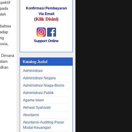
pektif
epada
Konfirmasi Pembayaran
Via Email
oleh
(
Klik Disini
)
h bahwa
hadap
ang
Support Online
usia,
. Dimana
dalam
Katalog Judul
udkan
Administrasi
Administrasi Negara
Administrasi Niaga-Bisnis
Administrasi Publik
Agama Islam
Akhwal Syahsiah
Akuntansi
Akuntansi-Auditing-Pasar
Modal-Keuangan