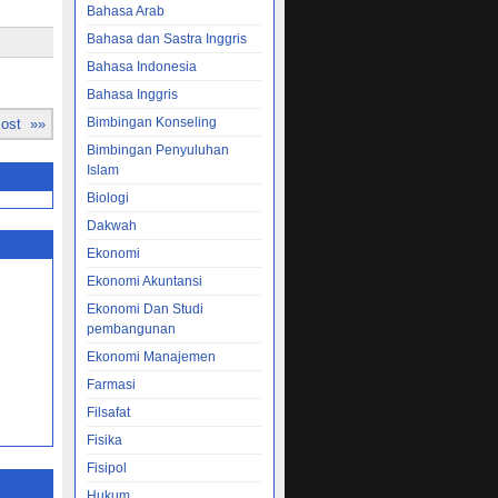
Bahasa Arab
Bahasa dan Sastra Inggris
Bahasa Indonesia
Bahasa Inggris
Bimbingan Konseling
Post »»
Bimbingan Penyuluhan
Islam
Biologi
Dakwah
Ekonomi
Ekonomi Akuntansi
Ekonomi Dan Studi
pembangunan
Ekonomi Manajemen
Farmasi
Filsafat
Fisika
Fisipol
Hukum