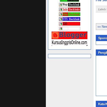
File Se
Labels
«« New
Spons
Pengi
Kata 