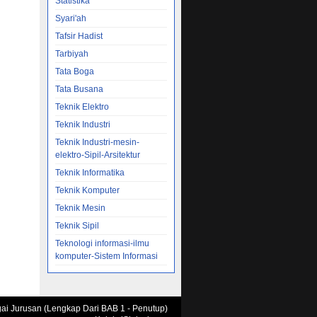
Statistika
Syari'ah
Tafsir Hadist
Tarbiyah
Tata Boga
Tata Busana
Teknik Elektro
Teknik Industri
Teknik Industri-mesin-
elektro-Sipil-Arsitektur
Teknik Informatika
Teknik Komputer
Teknik Mesin
Teknik Sipil
Teknologi informasi-ilmu
komputer-Sistem Informasi
agai Jurusan (Lengkap Dari BAB 1 - Penutup)