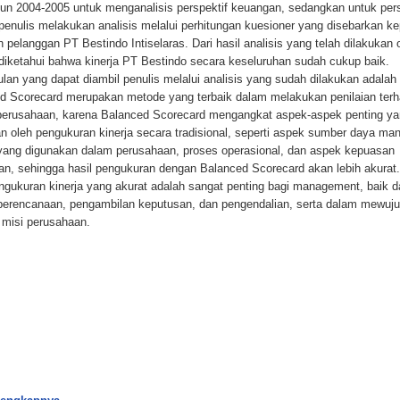
hun 2004-2005 untuk menganalisis perspektif keuangan, sedangkan untuk pers
 penulis melakukan analisis melalui perhitungan kuesioner yang disebarkan k
n pelanggan PT Bestindo Intiselaras. Dari hasil analisis yang telah dilakukan 
 diketahui bahwa kinerja PT Bestindo secara keseluruhan sudah cukup baik.
lan yang dapat diambil penulis melalui analisis yang sudah dilakukan adala
d Scorecard merupakan metode yang terbaik dalam melakukan penilaian ter
 perusahaan, karena Balanced Scorecard mengangkat aspek-aspek penting y
an oleh pengukuran kinerja secara tradisional, seperti aspek sumber daya man
yang digunakan dalam perusahaan, proses operasional, dan aspek kepuasan
an, sehingga hasil pengukuran dengan Balanced Scorecard akan lebih akurat
engukuran kinerja yang akurat adalah sangat penting bagi management, baik 
perencanaan, pengambilan keputusan, dan pengendalian, serta dalam mewuj
n misi perusahaan.