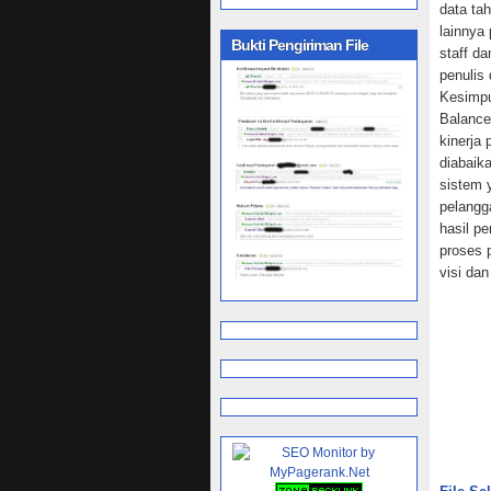
data ta
lainnya
Bukti Pengiriman File
staff da
penulis
Kesimpu
Balance
kinerja
diabaik
sistem 
pelangg
hasil p
proses 
visi da