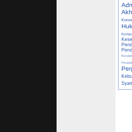
Adm
Akh
Konse
Huk
Kompu
Kese
Pend
Pend
Pendidi
Penjas
Per
Keb
Syar