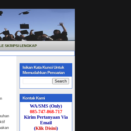
LE SKRIPSI LENGKAP
Isikan Kata Kunci Untuk
Memudahkan Pencarian
Kontak Kami
an
WA/SMS (Only)
085-747-868-717
mbuhan
Kirim Pertanyaan Via
tif
Email
nakan
(
Klik Disini
)