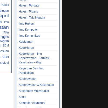
 Publik
Hukum Perdata
bingan
Hukum Pidana
sipol
Hukum Tata Negara
m
Ilmu
Ilmu Hukum
atan
Ilmu Komputer
PKn
h
Ilmu Komunikasi
nggris
ografi
Kebidanan
n SDM
Kedokteran
hotelan
Kedokteran - Ilmu
a dan
Keperawatan - Farmasi -
Kesehatan – Gigi
siologi
Keguruan Dan Ilmu
Pendidikan
Keperawatan
Keperawatan & Kesehatan
Kesehatan Masyarakat
Kimia
Komputer Akuntansi