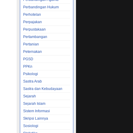
Perbandingan Hukum
Perhotelan
Perpajakan
Perpustakaan
Pertambangan
Pertanian
Peternakan
PGSD
PPKn
Psikologi
Sastra Arab
Sastra dan Kebudayaan
Sejarah
Sejarah Islam
Sistem Informasi
Skripsi Lainnya
Sosiologi