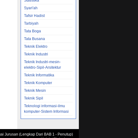
at ...
Statistika
Syari'ah
ka,
Tafsir Hadist
if-
Tarbiyah
orial
 Lunak
Tata Boga
Tata Busana
Teknik Elektro
Teknik Industri
DF/Adobe
Teknik Industri-mesin-
elektro-Sipil-Arsitektur
tual ...
eknik
Teknik Informatika
an
Teknik Komputer
Teknik Mesin
Teknik Sipil
a susah
b
Teknologi informasi-ilmu
apkan
komputer-Sistem Informasi
anajemen
agai Jurusan (Lengkap Dari BAB 1 - Penutup)
lisis dan