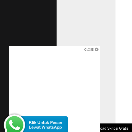
Kompute
JUAL 
zawa.bl
Manajem
Games s
Berbasi
Rapat ..
[PDF]
PROPO
ajuarna
Acrobat
Pembela
nakan V
Informa
aplikasi
Blog - 
www.meg
juga car
Program
Huruf H
Rental 
JUDUL 
Copyright 2010 -
Download Skripsi Gratis
www.arti