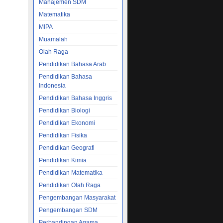
Manajemen SDM
Matematika
Ilmu
MIPA
IAL
Muamalah
Olah Raga
..
Pendidikan Bahasa Arab
AL
Pendidikan Bahasa
Indonesia
psi
Pendidikan Bahasa Inggris
AN CD
Pendidikan Biologi
Pendidikan Ekonomi
Pendidikan Fisika
ments.
Pendidikan Geografi
ial
Pendidikan Kimia
Pendidikan Matematika
efek
Pendidikan Olah Raga
an cd
ing
Pengembangan Masyarakat
Pengembangan SDM
Perbandingan Agama