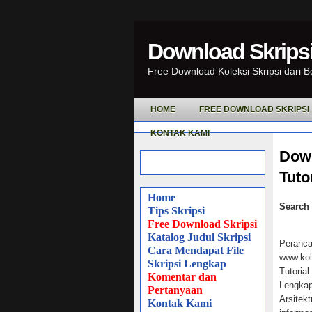
Download Skripsi
Free Download Koleksi Skripsi dari 
HOME
FREE DOWNLOAD SKRIPSI
KONTAK KAMI
Down
Tuto
Home
Search 
Tips Skripsi
Free Download Skripsi
Katalog Judul Skripsi
Peranca
Cara Mendapat File
www.kol
Skripsi Lengkap
Tutoria
Komentar dan
Lengkap 
Pertanyaan
Arsitekt
Kontak Kami