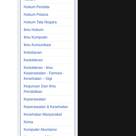
ripsi
Hukum Perdata
NET
Hukum Pidana
Hukum Tata Negara
ILMU
Ilmu Hukum
yak
Ilmu Komputer
 ...
5.0 or
Ilmu Komunikasi
Kebidanan
Kedokteran
udul
Kedokteran - Ilmu
orial
Keperawatan - Farmasi -
Kesehatan – Gigi
Keguruan Dan Ilmu
 – Jasa
Pendidikan
an Cd
Keperawatan
Keperawatan & Kesehatan
Kesehatan Masyarakat
asa
Kimia
N CD
 Bantu
Komputer Akuntansi