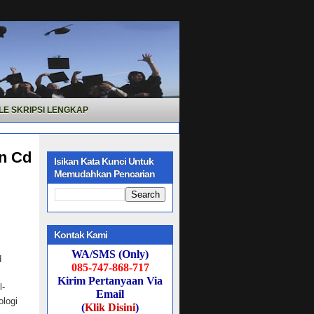
LE SKRIPSI LENGKAP
n Cd
Isikan Kata Kunci Untuk
Memudahkan Pencarian
Kontak Kami
WA/SMS (Only)
d
085-747-868-717
Kirim Pertanyaan Via
l-
Email
ologi
(
Klik Disini
)