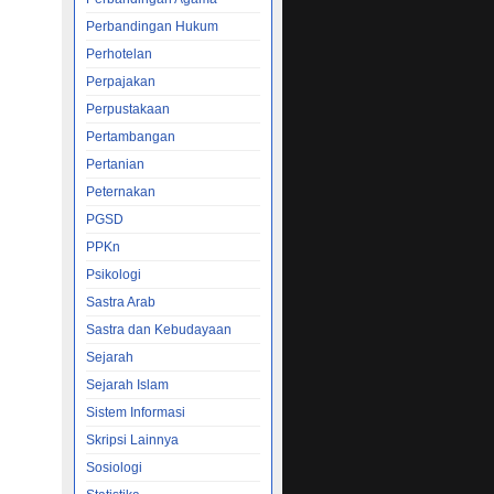
Perbandingan Hukum
kripsi
ast
Perhotelan
ang ....
Perpajakan
N
Perpustakaan
Pertambangan
Berikut
Pertanian
Peternakan
ngkat
PGSD
PPKn
Psikologi
Jasa
Sastra Arab
ia
Sastra dan Kebudayaan
an Dan
Sejarah
Sejarah Islam
Sistem Informasi
ir
Skripsi Lainnya
sebagai
Sosiologi
basis