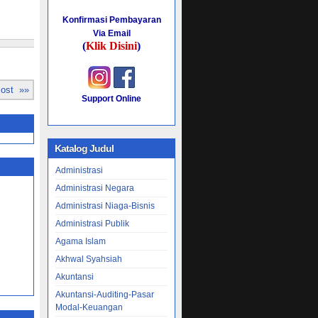
Konfirmasi Pembayaran
ipsi
Via Email
(
Klik Disini
)
Post »»
Support Online
donesia
IK
Katalog Judul
Administrasi
Administrasi Negara
& Tesis.
Administrasi Niaga-Bisnis
.
Administrasi Publik
Agama Islam
Akhwal Syahsiah
AL
Akuntansi
Akuntansi-Auditing-Pasar
Modal-Keuangan
CANGAN