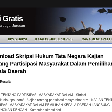
 Gratis
Berbagai Jurusan
TIPS SKRIPSI
KATALOG JUDUL SKRIPSI
CARA MENDAPAT FI
load Skripsi Hukum Tata Negara Kajian
ang Partisipasi Masyarakat Dalam Pemiliha
la Daerah
Result:
 TENTANG PARTISIPASI MASYARAKAT DALAM - Skripsi
kusiskripsi.com/.../kajian-tentang-partisipasi-masyarakat.htm...KAJIAN TE
SIPASI MASYARAKAT DALAM PEMILIHAN KEPALA DAERAH LANGSUNG
GKAN DENGAN - Kumpulan skripsi dari ...