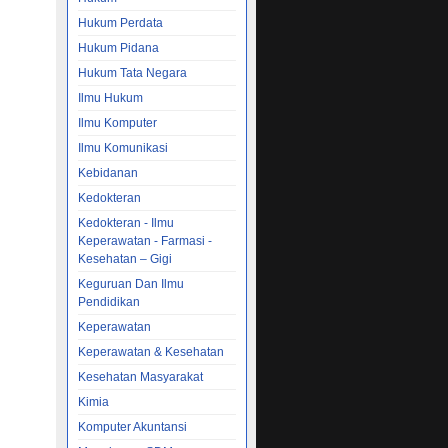
Hukum Perdata
Hukum Pidana
F/Adobe
Hukum Tata Negara
ri
Ilmu Hukum
rjasama
Ilmu Komputer
ad
Ilmu Komunikasi
– Hukum
Kebidanan
m
Kedokteran
Kedokteran - Ilmu
ugas
Keperawatan - Farmasi -
t Dalam
Kesehatan – Gigi
Keguruan Dan Ilmu
erubahan
Pendidikan
Keperawatan
Keperawatan & Kesehatan
 HUKUM
Kesehatan Masyarakat
L-ALAQ
Kimia
 KEPALA
Komputer Akuntansi