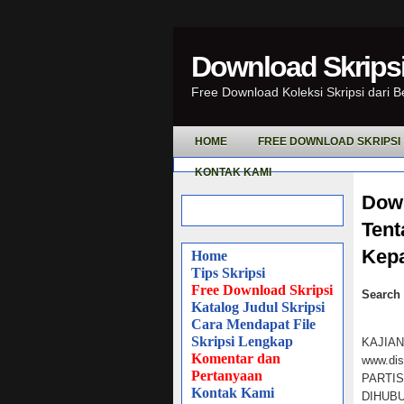
Download Skripsi
Free Download Koleksi Skripsi dari 
HOME
FREE DOWNLOAD SKRIPSI
KONTAK KAMI
Down
Tent
Kepa
Home
Tips Skripsi
Free Download Skripsi
Search 
Katalog Judul Skripsi
Cara Mendapat File
Skripsi Lengkap
KAJIAN
Komentar dan
www.dis
Pertanyaan
PARTI
Kontak Kami
DIHUBUN