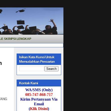
LE SKRIPSI LENGKAP
Isikan Kata Kunci Untuk
Memudahkan Pencarian
n
Kontak Kami
WA/SMS (Only)
085-747-868-717
NTANG
Kirim Pertanyaan Via
Email
(
Klik Disini
)