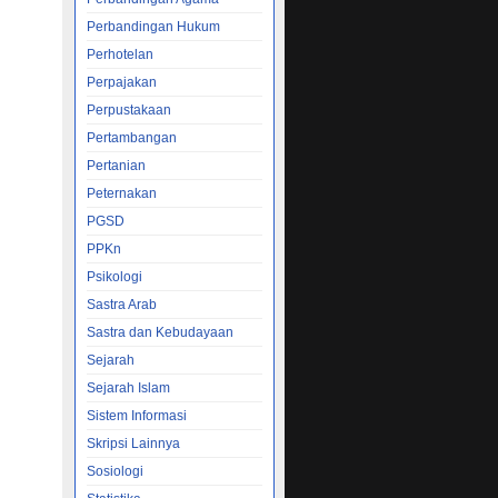
Perbandingan Hukum
 KAJIAN
Perhotelan
Perpajakan
E STAD
Perpustakaan
Pertambangan
Pertanian
TENTANG
Peternakan
PGSD
PPKn
MILIHAN
Psikologi
Sastra Arab
Sastra dan Kebudayaan
aruh
Sejarah
yarakat
Sejarah Islam
tian
Sistem Informasi
kripsi
 KAJIAN
Skripsi Lainnya
Sosiologi