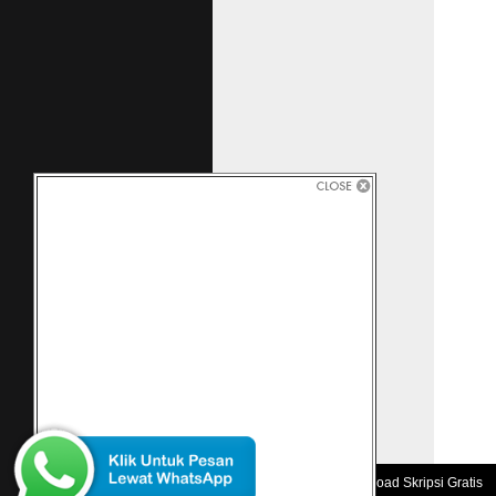
Jual DV
buku.to
Koleksi
Daerah 
Menurut
Dalam P
skripsi
www.doc
Tesis t
Pendidi
No. 5 T
Pp 69 1
www.jur
KAJIA
LANGSU
Skrips
HUKUM 
Pro Kon
www.fh.
tidak l
daerah 
yang ber
Copyright 2010 -
Download Skripsi Gratis