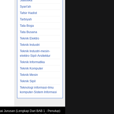
Statistika
Syari'ah
DVD
eraturan
Tafsir Hadist
motor
Tarbiyah
kat
Tata Boga
Tata Busana
ipsi/
Teknik Elektro
ngkat
Teknik Industri
g-Undang
Teknik Industri-mesin-
...
elektro-Sipil-Arsitektur
Teknik Informatika
031)
Teknik Komputer
ERAH
Cat:
Teknik Mesin
N
Teknik Sipil
Teknologi informasi-ilmu
komputer-Sistem Informasi
yang
 kepala
intah
agai Jurusan (Lengkap Dari BAB 1 - Penutup)