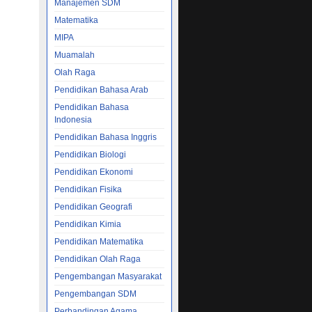
Manajemen SDM
Matematika
MIPA
Muamalah
Olah Raga
.
Pendidikan Bahasa Arab
n
Pendidikan Bahasa
Indonesia
Pendidikan Bahasa Inggris
Pendidikan Biologi
obe
Pendidikan Ekonomi
psi:
Pendidikan Fisika
n
Pendidikan Geografi
erikan
Pendidikan Kimia
Pendidikan Matematika
 UMM'95;
Pendidikan Olah Raga
PASI
Pengembangan Masyarakat
ADAP
Pengembangan SDM
ITIK
Perbandingan Agama