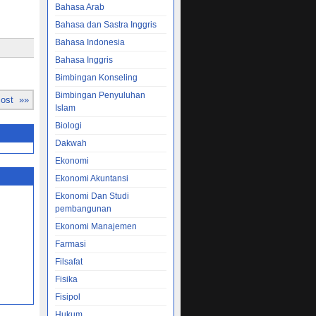
Bahasa Arab
Bahasa dan Sastra Inggris
Bahasa Indonesia
Bahasa Inggris
Bimbingan Konseling
Bimbingan Penyuluhan
Post »»
Islam
Biologi
Dakwah
Ekonomi
Ekonomi Akuntansi
Ekonomi Dan Studi
pembangunan
Ekonomi Manajemen
Farmasi
Filsafat
Fisika
Fisipol
Hukum