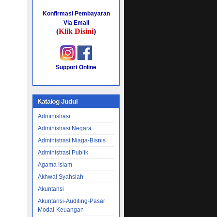
Konfirmasi Pembayaran
Via Email
(
Klik Disini
)
Support Online
Katalog Judul
Administrasi
Administrasi Negara
Administrasi Niaga-Bisnis
Administrasi Publik
Agama Islam
Akhwal Syahsiah
Akuntansi
Akuntansi-Auditing-Pasar
Modal-Keuangan