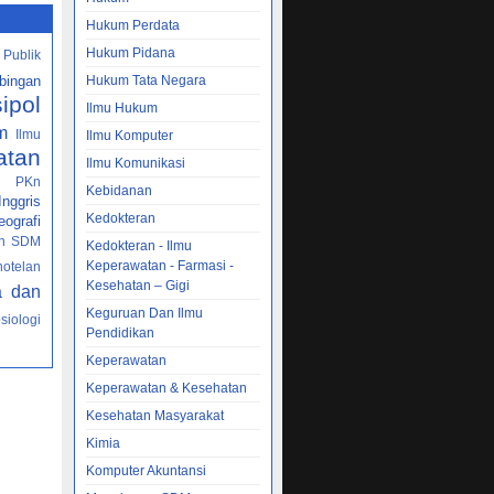
Hukum Perdata
Hukum Pidana
 Publik
bingan
Hukum Tata Negara
sipol
Ilmu Hukum
m
Ilmu
Ilmu Komputer
atan
Ilmu Komunikasi
PKn
h
Kebidanan
nggris
Kedokteran
ografi
n SDM
Kedokteran - Ilmu
Keperawatan - Farmasi -
hotelan
Kesehatan – Gigi
a dan
Keguruan Dan Ilmu
siologi
Pendidikan
Keperawatan
Keperawatan & Kesehatan
Kesehatan Masyarakat
Kimia
Komputer Akuntansi