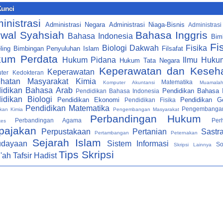
Kunci
inistrasi
Administrasi Negara
Administrasi Niaga-Bisnis
Administrasi
wal Syahsiah
Bahasa Inggris
Bahasa Indonesia
Bim
Fi
Biologi
Dakwah
Fisika
ling
Bimbingan Penyuluhan Islam
Filsafat
um Perdata
Hukum Pidana
Ilmu Huku
Hukum Tata Negara
Keperawatan dan Keseh
engetahui tingkat rentabilitas, solvabilitas, dan likuiditas dari suatu
Keperawatan
ter
Kedokteran
hatan Masyarakat
Kimia
Matematika
Komputer Akuntansi
Muamala
idikan Bahasa Arab
Pendidikan Bahasa I
aan, sehingga penggolongannya pun akan mengikuti tujuan tersebut.
Pendidikan Bahasa Indonesia
idikan Biologi
Pendidikan Ekonomi
Pendidikan Ge
Pendidikan Fisika
Pendidikan Matematika
Pengembanga
kan Kimia
Pengembangan Masyarakat
s rasio keuangan dapat membantu para pelaku bisnis, pihak
Perbandingan Hukum
Perbandingan Agama
Per
kes
pajakan
tah dan para pemakai laporan keuangan lainnya dalam menilai kinerja
Perpustakaan
Pertanian
Sastr
Pertambangan
Peternakan
Sejarah Islam
udayaan
Sistem Informasi
So
Skripsi Lainnya
n suatu perusahaan tidak terkecuali rumah sakit.
Tips Skripsi
i'ah
Tafsir Hadist
akit sebagai salah satu dari sekian banyak organisasi jasa
an organisasi yang memberikan jasa pelayanan kesehatan bagi
kat. Tidak berbeda dengan organisasi jasa lainnya, rumah sakit juga hidup