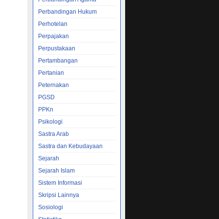
Perbandingan Hukum
Perhotelan
Perpajakan
Perpustakaan
Pertambangan
Pertanian
Peternakan
PGSD
PPKn
Psikologi
Sastra Arab
Sastra dan Kebudayaan
Sejarah
Sejarah Islam
Sistem Informasi
Skripsi Lainnya
Sosiologi