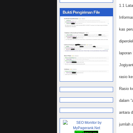
1.1 Lat
Bukti Pengiriman File
Informa
kas per
diperol
laporan
Jogiyant
rasio k
Rasio k
dalam “
antara 
jumlah 