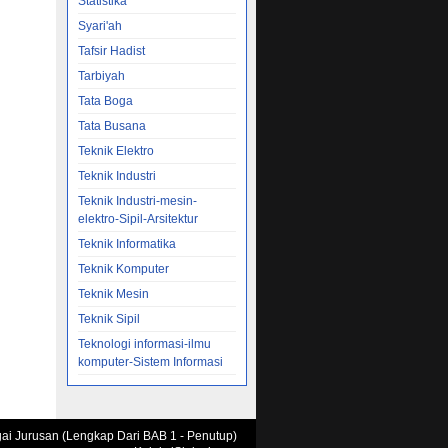
Statistika
Syari'ah
Tafsir Hadist
Tarbiyah
Tata Boga
Tata Busana
Teknik Elektro
Teknik Industri
Teknik Industri-mesin-
elektro-Sipil-Arsitektur
Teknik Informatika
Teknik Komputer
Teknik Mesin
Teknik Sipil
Teknologi informasi-ilmu
komputer-Sistem Informasi
agai Jurusan (Lengkap Dari BAB 1 - Penutup)