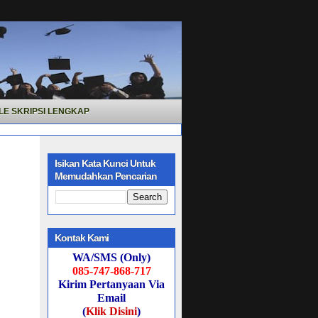
LE SKRIPSI LENGKAP
Isikan Kata Kunci Untuk
Memudahkan Pencarian
Kontak Kami
WA/SMS (Only)
085-747-868-717
Kirim Pertanyaan Via
Email
(
Klik Disini
)