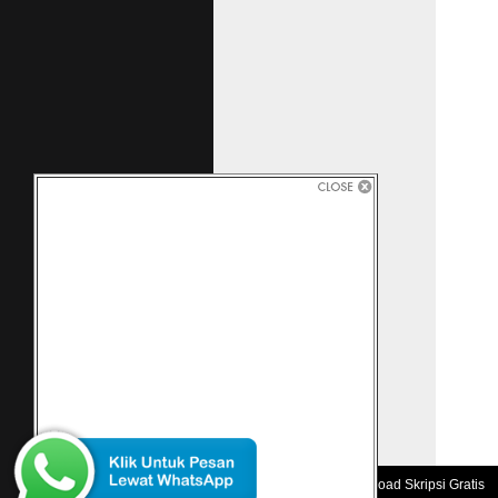
yang di
menggam
Steel pa
Berikut
Steel C
Copyright 2010 -
Download Skripsi Gratis