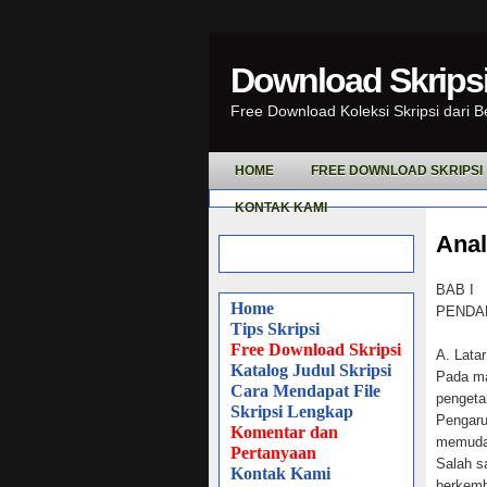
Download Skripsi
Free Download Koleksi Skripsi dari 
HOME
FREE DOWNLOAD SKRIPSI
KONTAK KAMI
Anal
BAB I
Home
PENDA
Tips Skripsi
Free Download Skripsi
A. Lata
Katalog Judul Skripsi
Pada ma
Cara Mendapat File
pengeta
Skripsi Lengkap
Pengaru
Komentar dan
memudah
Pertanyaan
Salah s
Kontak Kami
berkemb