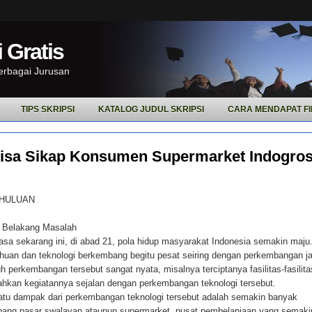
 Gratis
Berbagai Jurusan
TIPS SKRIPSI
KATALOG JUDUL SKRIPSI
CARA MENDAPAT FI
isa Sikap Konsumen Supermarket Indogros
HULUAN
r Belakang Masalah
sa sekarang ini, di abad 21, pola hidup masyarakat Indonesia semakin maju.
huan dan teknologi berkembang begitu pesat seiring dengan perkembangan j
h perkembangan tersebut sangat nyata, misalnya terciptanya fasilitas-fasilit
kan kegiatannya sejalan dengan perkembangan teknologi tersebut.
atu dampak dari perkembangan teknologi tersebut adalah semakin banyak
ang pasar swalayan ataupun supermarket, pusat pembelanjaan yang semaki