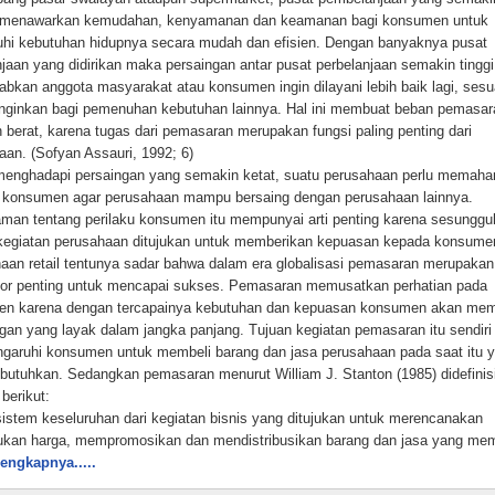
 menawarkan kemudahan, kenyamanan dan keamanan bagi konsumen untuk
i kebutuhan hidupnya secara mudah dan efisien. Dengan banyaknya pusat
njaan yang didirikan maka persaingan antar pusat perbelanjaan semakin tinggi
bkan anggota masyarakat atau konsumen ingin dilayani lebih baik lagi, sesu
inginkan bagi pemenuhan kebutuhan lainnya. Hal ini membuat beban pemasar
 berat, karena tugas dari pemasaran merupakan fungsi paling penting dari
aan. (Sofyan Assauri, 1992; 6)
enghadapi persaingan yang semakin ketat, suatu perusahaan perlu memaha
u konsumen agar perusahaan mampu bersaing dengan perusahaan lainnya.
an tentang perilaku konsumen itu mempunyai arti penting karena sesungg
egiatan perusahaan ditujukan untuk memberikan kepuasan kepada konsume
aan retail tentunya sadar bahwa dalam era globalisasi pemasaran merupakan
tor penting untuk mencapai sukses. Pemasaran memusatkan perhatian pada
n karena dengan tercapainya kebutuhan dan kepuasan konsumen akan mem
gan yang layak dalam jangka panjang. Tujuan kegiatan pemasaran itu sendiri
aruhi konsumen untuk membeli barang dan jasa perusahaan pada saat itu 
butuhkan. Sedangkan pemasaran menurut William J. Stanton (1985) didefinis
berikut:
sistem keseluruhan dari kegiatan bisnis yang ditujukan untuk merencanakan
kan harga, mempromosikan dan mendistribusikan barang dan jasa yang m
an baik kepada pembeli yang ada maupun pembeli potensial.” (Stanton, 1985;
lengkapnya.....