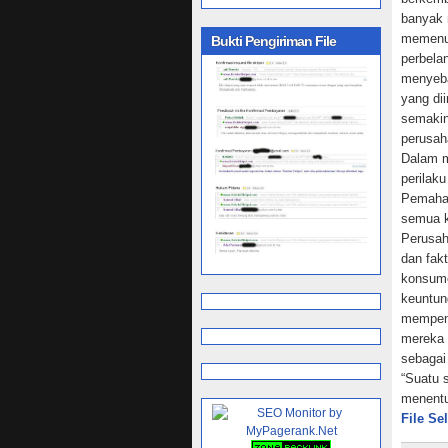
banyak
memenuh
Bukti Pengiriman File
perbela
menyeba
yang di
semakin
perusah
Dalam m
perilak
Pemaham
semua k
Perusah
dan fak
konsume
keuntun
mempeng
mereka 
sebagai 
“Suatu 
menentu
kebutuh
File Se