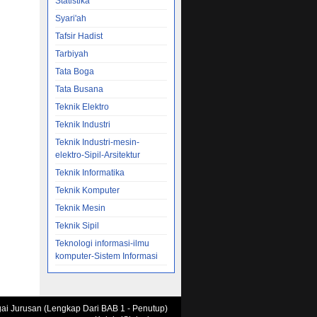
Statistika
Syari'ah
Tafsir Hadist
Tarbiyah
Tata Boga
Tata Busana
Teknik Elektro
Teknik Industri
Teknik Industri-mesin-
elektro-Sipil-Arsitektur
Teknik Informatika
Teknik Komputer
Teknik Mesin
Teknik Sipil
Teknologi informasi-ilmu
komputer-Sistem Informasi
agai Jurusan (Lengkap Dari BAB 1 - Penutup)