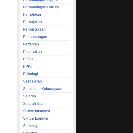
Perbandingan Hukum
Perhotelan
Perpajakan
Perpustakaan
Pertambangan
Pertanian
Peternakan
PGSD
PPKn
Psikologi
Sastra Arab
Sastra dan Kebudayaan
Sejarah
Sejarah Islam
Sistem Informasi
Skripsi Lainnya
Sosiologi