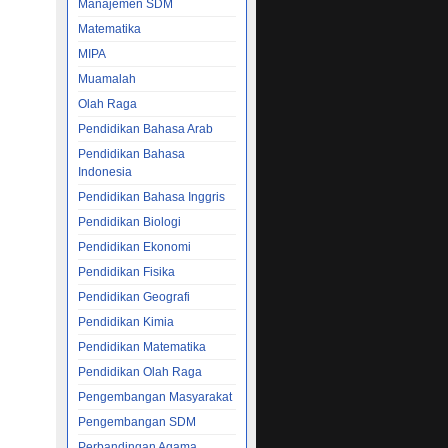
Manajemen SDM
Matematika
MIPA
Muamalah
masalah
Olah Raga
Pendidikan Bahasa Arab
potesis.
eh
Pendidikan Bahasa
Indonesia
Pendidikan Bahasa Inggris
Pendidikan Biologi
Pendidikan Ekonomi
Pendidikan Fisika
Pendidikan Geografi
Pendidikan Kimia
Pendidikan Matematika
Pendidikan Olah Raga
Pengembangan Masyarakat
Pengembangan SDM
Perbandingan Agama