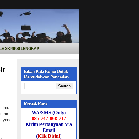
LE SKRIPSI LENGKAP
ir
Isikan Kata Kunci Untuk
Memudahkan Pencarian
Kontak Kami
 Ilmu
WA/SMS (Only)
aman.
085-747-868-717
as yang
Kirim Pertanyaan Via
Email
(
Klik Disini
)
n